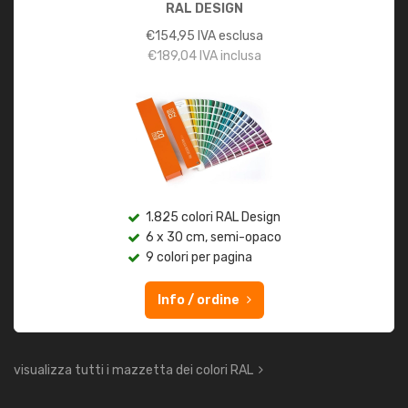
RAL DESIGN
€
154,95
IVA esclusa
€
189,04
IVA inclusa
1.825 colori RAL Design
6 x 30 cm, semi-opaco
9 colori per pagina
Info / ordine
visualizza tutti i mazzetta dei colori RAL