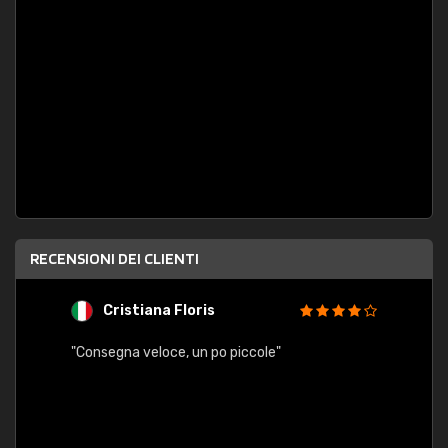
RECENSIONI DEI CLIENTI
Cristiana Floris
M
"Consegna veloce, un po piccole"
"conse
esatt