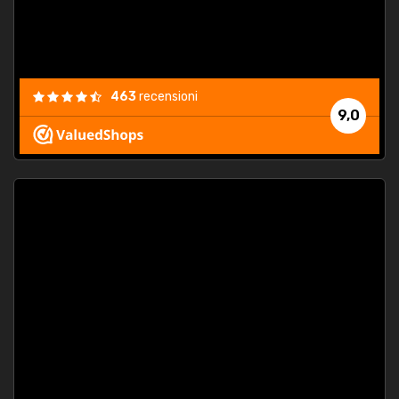
463
recensioni
9,0