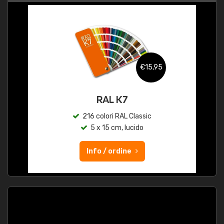
€15,95
RAL K7
216 colori RAL Classic
5 x 15 cm, lucido
Info / ordine