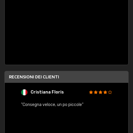
RECENSIONI DEI CLIENTI
Cristiana Floris
M
"Consegna veloce, un po piccole"
"conse
esatt