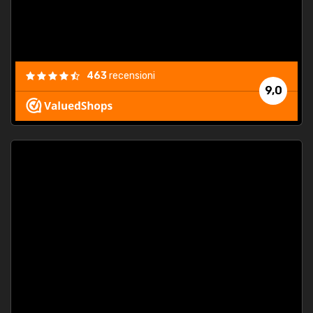
463
recensioni
9,0