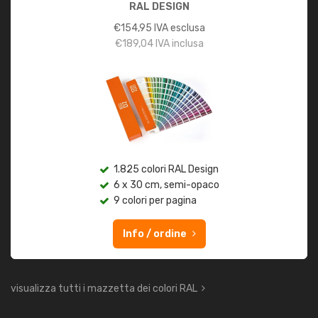
RAL DESIGN
€
154,95
IVA esclusa
€
189,04
IVA inclusa
1.825 colori RAL Design
6 x 30 cm, semi-opaco
9 colori per pagina
Info / ordine
visualizza tutti i mazzetta dei colori RAL