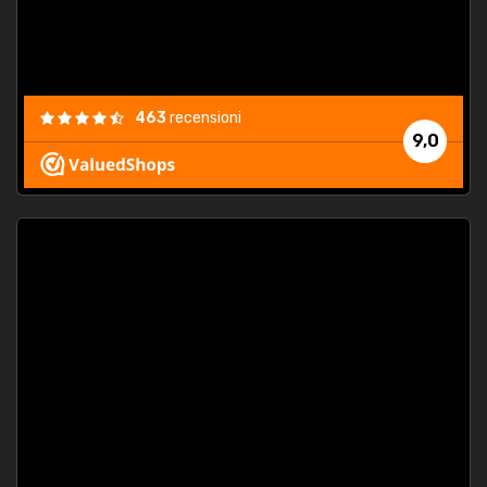
463
recensioni
9,0