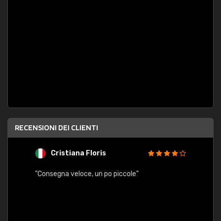
RECENSIONI DEI CLIENTI
Cristiana Floris
M
"Consegna veloce, un po piccole"
"conse
esatt