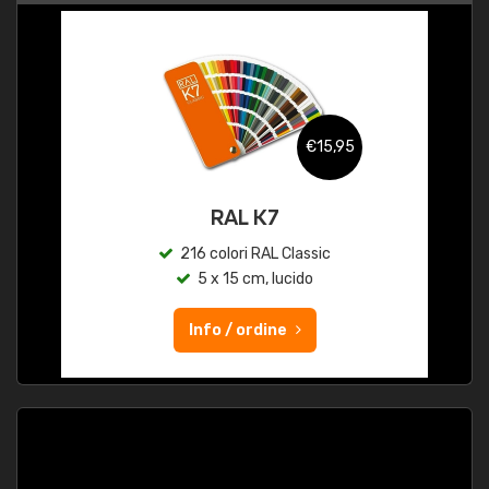
€15,95
RAL K7
216 colori RAL Classic
5 x 15 cm, lucido
Info / ordine