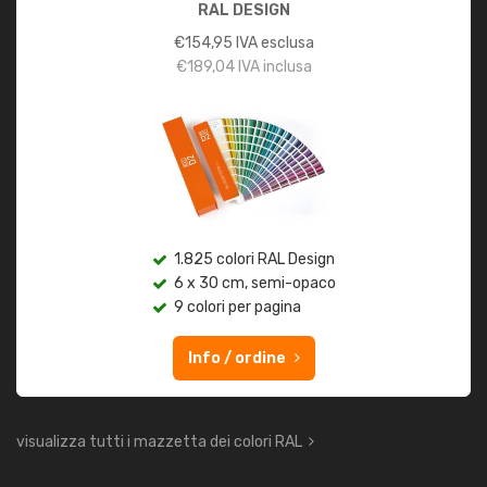
RAL DESIGN
€
154,95
IVA esclusa
€
189,04
IVA inclusa
1.825 colori RAL Design
6 x 30 cm, semi-opaco
9 colori per pagina
Info / ordine
visualizza tutti i mazzetta dei colori RAL