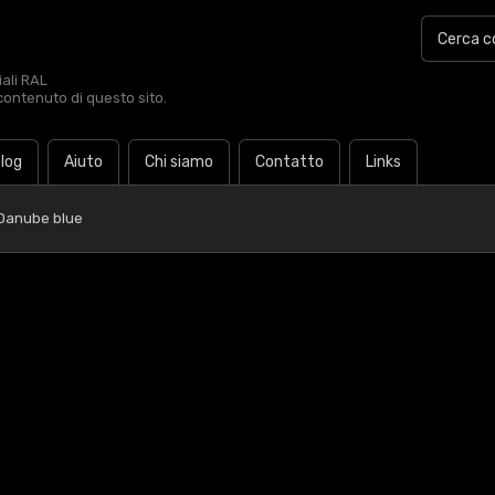
iali RAL
contenuto di questo sito.
log
Aiuto
Chi siamo
Contatto
Links
 Danube blue