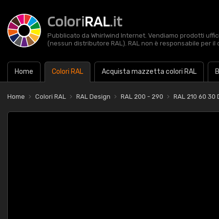
Colori
RAL
.it
Pubblicato da Whirlwind Internet. Vendiamo prodotti uffic
(nessun distributore RAL). RAL non è responsabile per il 
Home
Colori RAL
Acquista mazzetta colori RAL
B
Home
Colori RAL
RAL Design
RAL 200 - 290
RAL 210 60 30