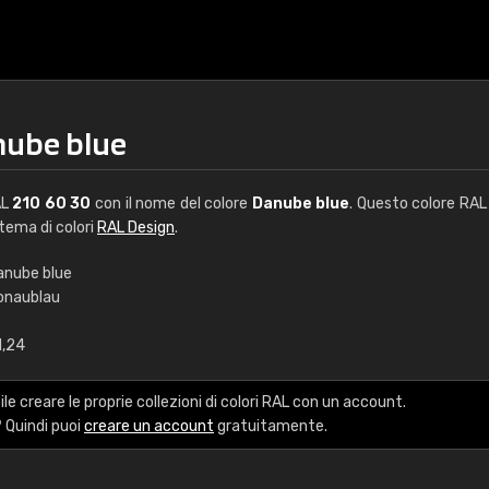
nube blue
AL
210 60 30
con il nome del colore
Danube blue
. Questo colore RAL 
stema di colori
RAL Design
.
anube blue
onaublau
€15
1,24
RAL K7 a base d'ac
le creare le proprie collezioni di colori RAL con un account.
216 colori RAL Classi
 Quindi puoi
creare un account
gratuitamente.
5 x 15 cm, lucido