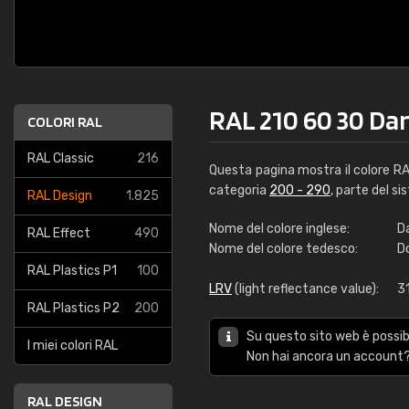
RAL 210 60 30 Da
COLORI RAL
RAL Classic
216
Questa pagina mostra il colore R
categoria
200 - 290
, parte del si
RAL Design
1.825
Nome del colore inglese:
D
RAL Effect
490
Nome del colore tedesco:
D
RAL Plastics P1
100
LRV
(light reflectance value):
3
RAL Plastics P2
200
Su questo sito web è possibi
I miei colori RAL
Non hai ancora un account?
RAL DESIGN