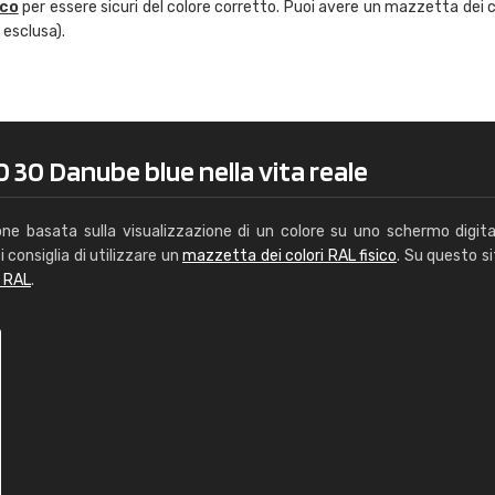
ico
per essere sicuri del colore corretto. Puoi avere un mazzetta dei c
Caterina Maifredi
 esclusa).
"buon servizio"
 30 Danube blue nella vita reale
one basata sulla visualizzazione di un colore su uno schermo digita
i consiglia di utilizzare un
mazzetta dei colori RAL fisico
. Su questo si
i RAL
.