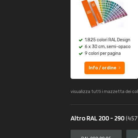
1.825 colori RAL Design
6 x 30 cm, semi-opaco
9 colori per pagina
Info / ordine
visualizza tutti i mazzetta dei co
Altro RAL 200 - 290
(457