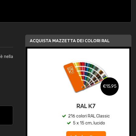
ACQUISTA MAZZETTA DEI COLORI RAL
è nella
,95
€15,95
qua
RAL K7
c
216 colori RAL Classic
5 x 15 cm, lucido