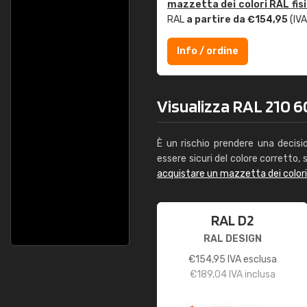
mazzetta dei colori RAL fis
RAL
a partire da €154,95
(IVA
Info / ordine
Visualizza RAL 210 60
È un rischio prendere una decisi
essere sicuri del colore corretto, s
acquistare un mazzetta dei color
RAL D2
RAL DESIGN
€
154,95
IVA esclusa
€
189,04
IVA inclusa