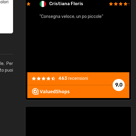
olori
Cristiana Floris
"Consegna veloce, un po piccole"
"
e
le. Per
to puoi
463
recensioni
9,0