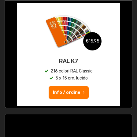
€15,95
RAL K7
216 colori RAL Classic
5 x 15 cm, lucido
Info / ordine