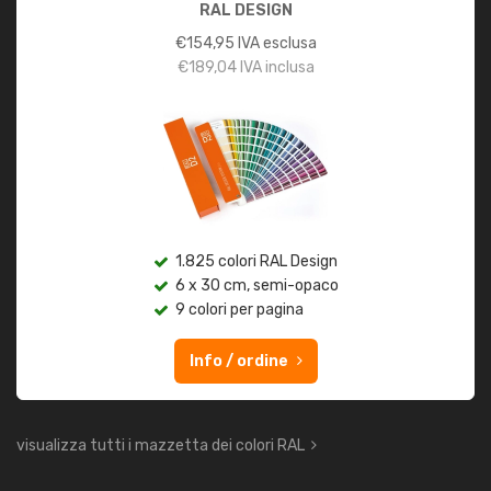
RAL DESIGN
€
154,95
IVA esclusa
€
189,04
IVA inclusa
1.825 colori RAL Design
6 x 30 cm, semi-opaco
9 colori per pagina
Info / ordine
visualizza tutti i mazzetta dei colori RAL