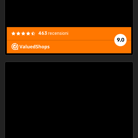
463
recensioni
9,0