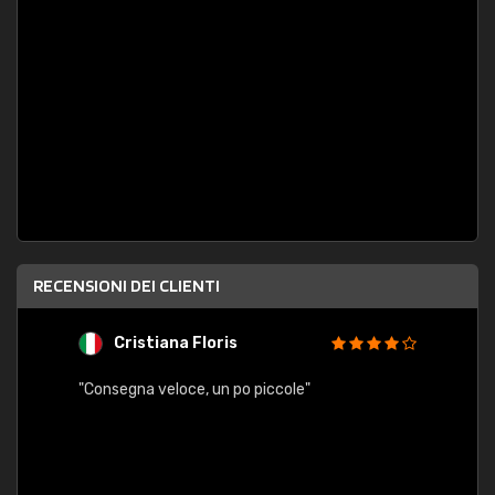
RECENSIONI DEI CLIENTI
Cristiana Floris
M
"Consegna veloce, un po piccole"
"conse
esatt