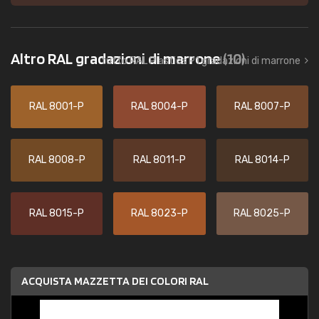
Altro RAL gradazioni di marrone
(10)
tutto RAL Plastics P1 gradazioni di marrone
RAL 8001-P
RAL 8004-P
RAL 8007-P
RAL 8008-P
RAL 8011-P
RAL 8014-P
RAL 8015-P
RAL 8023-P
RAL 8025-P
ACQUISTA MAZZETTA DEI COLORI RAL