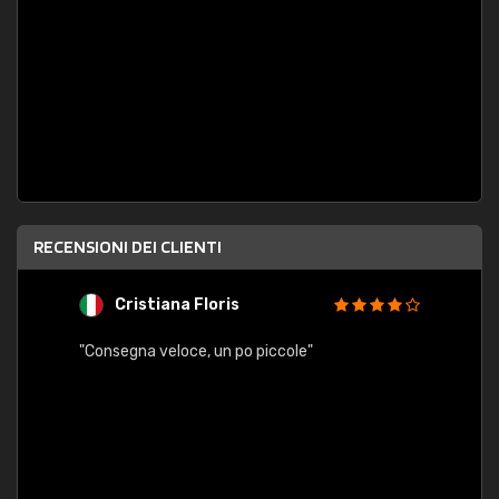
RECENSIONI DEI CLIENTI
Cristiana Floris
M
"Consegna veloce, un po piccole"
"conse
esatt