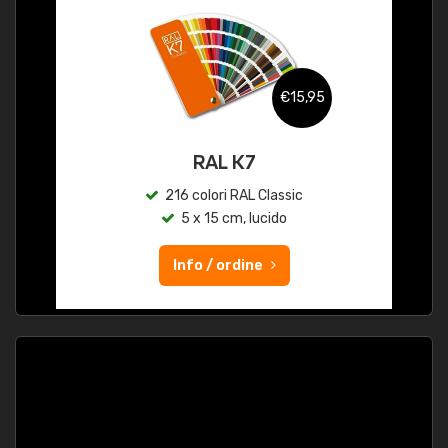
€15,95
RAL K7
216 colori RAL Classic
5 x 15 cm, lucido
Info / ordine