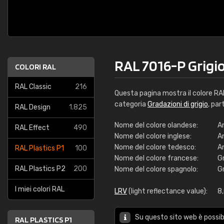
RAL 7016-P Grigio
COLORI RAL
RAL Classic
216
Questa pagina mostra il colore R
categoria
Gradazioni di grigio
, par
RAL Design
1.825
Nome del colore olandese:
An
RAL Effect
490
Nome del colore inglese:
A
Nome del colore tedesco:
A
RAL Plastics P1
100
Nome del colore francese:
G
RAL Plastics P2
200
Nome del colore spagnolo:
Gr
I miei colori RAL
LRV
(light reflectance value):
8
Su questo sito web è possibi
RAL PLASTICS P1