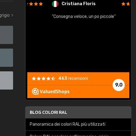
Cristiana Floris
grigio
"Consegna veloce, un po piccole"
"
e
463
recensioni
9,0
BLOG COLORI RAL
Panoramica dei colori RAL più utilizzati