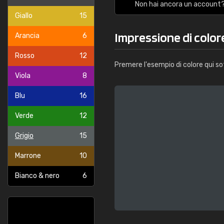
Non hai ancora un account?
Giallo
15
Impressione di color
Arancia
6
Rosso
12
Premere l'esempio di colore qui so
Viola
8
Blu
16
Verde
12
Grigio
15
Marrone
10
Bianco & nero
6