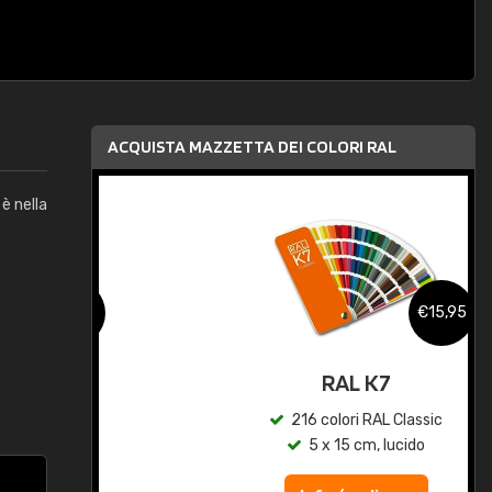
ACQUISTA MAZZETTA DEI COLORI RAL
è nella
,95
€15,95
qua
RAL K7
c
216 colori RAL Classic
5 x 15 cm, lucido