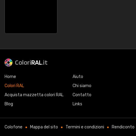
Colori
RAL
.it
Home
Aiuto
Colori RAL
Chi siamo
Acquista mazzetta colori RAL
Contatto
Blog
Links
Colofone
Mappa del sito
Termini e condizioni
Rendiconto