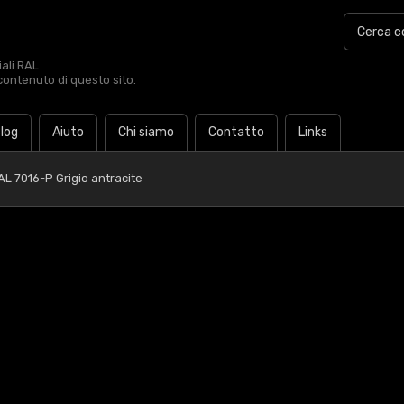
iali RAL
contenuto di questo sito.
log
Aiuto
Chi siamo
Contatto
Links
AL 7016-P Grigio antracite