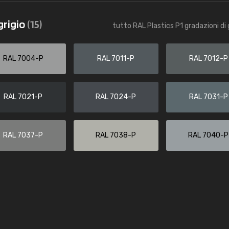
Caterina Maifredi
grigio
(15)
tutto RAL Plastics P1 gradazioni di 
"buon servizio"
RAL 7004-P
RAL 7011-P
RAL 7012-P
RAL 7021-P
RAL 7024-P
RAL 7031-P
RAL 7037-P
RAL 7038-P
RAL 7040-P