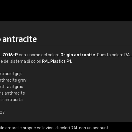
 antracite
AL
7016-P
con il nome del colore
Grigio antracite
. Questo colore RAL 
te del sistema di colori
RAL Plastics P1
.
tracietgrijs
nthracite grey
€15
nthrazitgrau
ris anthracite
is antracita
RAL K7 a base d'ac
,07
216 colori RAL Classi
5 x 15 cm, lucido
le creare le proprie collezioni di colori RAL con un account.