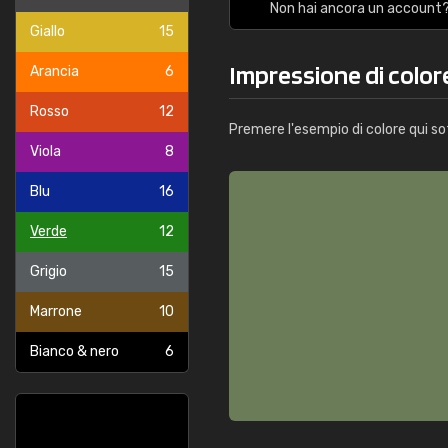
Non hai ancora un account?
Giallo
15
Impressione di colo
Arancia
6
Rosso
12
Premere l'esempio di colore qui so
Viola
8
Blu
16
Verde
12
Grigio
15
Marrone
10
Bianco & nero
6