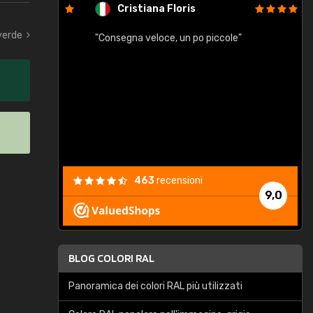
Cristiana Floris
 verde
"Consegna veloce, un po piccole"
"
e
463
recensioni
9,0
BLOG COLORI RAL
Panoramica dei colori RAL più utilizzati