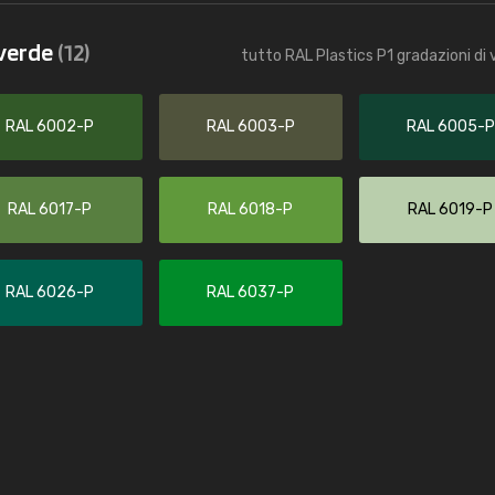
Caterina Maifredi
 verde
(12)
tutto RAL Plastics P1 gradazioni di
"buon servizio"
RAL 6002-P
RAL 6003-P
RAL 6005-P
RAL 6017-P
RAL 6018-P
RAL 6019-P
RAL 6026-P
RAL 6037-P