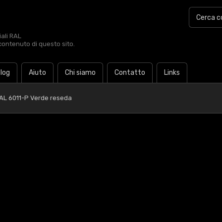
iali RAL
contenuto di questo sito.
log
Aiuto
Chi siamo
Contatto
Links
AL 6011-P Verde reseda