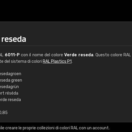
 reseda
RAL
6011-P
con il nome del colore
Verde reseda
. Questo colore RAL 
rte del sistema di colori
RAL Plastics P1
.
esedagroen
eseda green
€15
esedagrün
ert réséda
erde reseda
RAL K7 a base d'ac
0,85
216 colori RAL Classi
5 x 15 cm, lucido
le creare le proprie collezioni di colori RAL con un account.