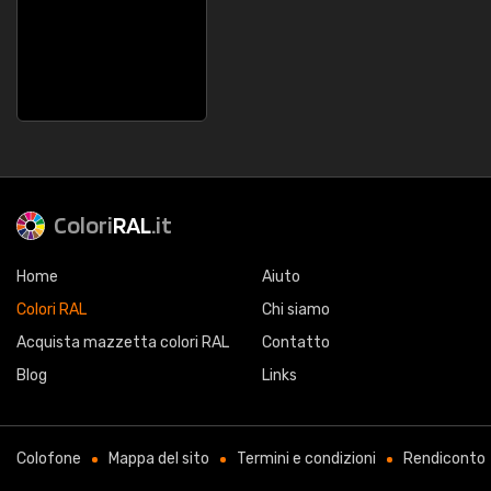
Colori
RAL
.it
Home
Aiuto
Colori RAL
Chi siamo
Acquista mazzetta colori RAL
Contatto
Blog
Links
Colofone
Mappa del sito
Termini e condizioni
Rendiconto