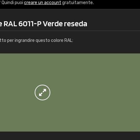
Info / ordine
 Quindi puoi
creare un account
gratuitamente.
re RAL 6011-P Verde reseda
tto per ingrandire questo colore RAL: