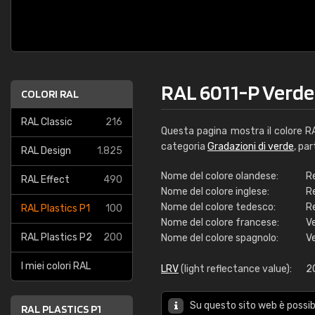
RAL 6011-P Verde
COLORI RAL
RAL Classic
216
Questa pagina mostra il colore 
categoria
Gradazioni di verde
, pa
RAL Design
1.825
Nome del colore olandese:
R
RAL Effect
490
Nome del colore inglese:
R
Nome del colore tedesco:
R
RAL Plastics P1
100
Nome del colore francese:
V
RAL Plastics P2
200
Nome del colore spagnolo:
V
I miei colori RAL
LRV
(light reflectance value):
2
Su questo sito web è possibi
RAL PLASTICS P1