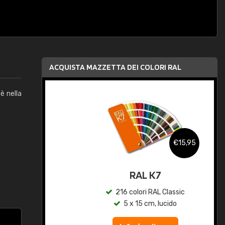
ACQUISTA MAZZETTA DEI COLORI RAL
è nella
,95
€15,95
qua
RAL K7
c
216 colori RAL Classic
5 x 15 cm, lucido