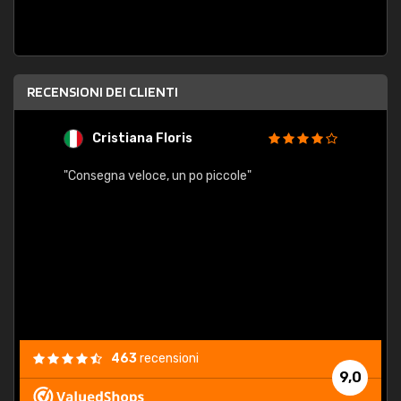
RECENSIONI DEI CLIENTI
Cristiana Floris
M
"Consegna veloce, un po piccole"
"conse
esatt
463
recensioni
9,0