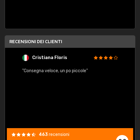
RECENSIONI DEI CLIENTI
Cristiana Floris
M
"Consegna veloce, un po piccole"
"conse
esatt
463
recensioni