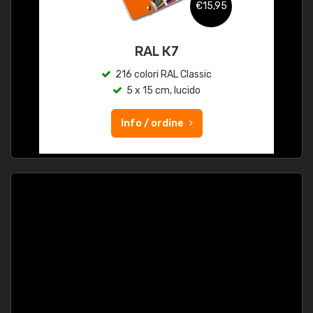
€15,95
RAL K7
216 colori RAL Classic
5 x 15 cm, lucido
Info / ordine