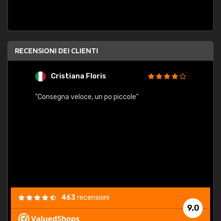
RECENSIONI DEI CLIENTI
Cristiana Floris
M
"Consegna veloce, un po piccole"
"conse
esatt
463
recensioni
9,0