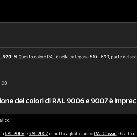
AL
590-M
. Questo colore RAL è nella categoria
510 - 590
, parte del si
0,08
€15
ione dei colori di RAL 9006 e 9007 è imprec
RAL K7 a base d'ac
216 colori RAL Classi
llico.
5 x 15 cm, lucido
con
RAL 9006
e
RAL 9007
rispetto agli altri colori
RAL Classic
. Gli altri c