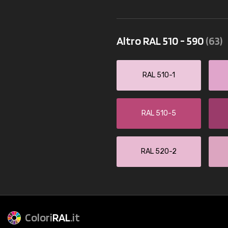
Altro RAL 510 - 590
(63)
RAL 510-1
RAL 510-5
RAL 520-2
Colori
RAL
.it