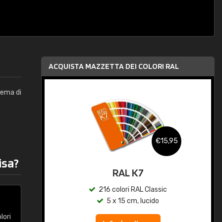
ACQUISTA MAZZETTA DEI COLORI RAL
stema di
,95
€15,95
isa?
qua
RAL K7
c
216 colori RAL Classic
5 x 15 cm, lucido
olori