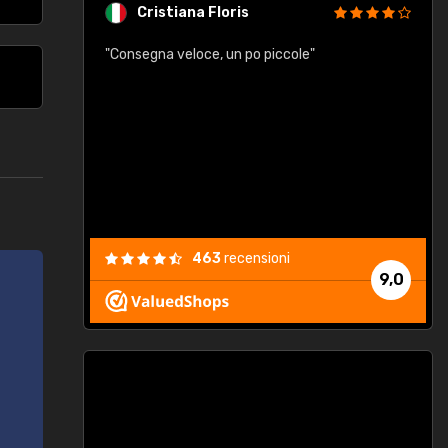
Cristiana Floris
"Consegna veloce, un po piccole"
"
e
463
recensioni
9,0