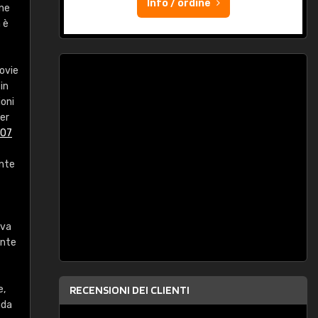
Info / ordine
one
 è
ovie
in
ioni
per
007
ante
eva
ente
e,
RECENSIONI DEI CLIENTI
nda