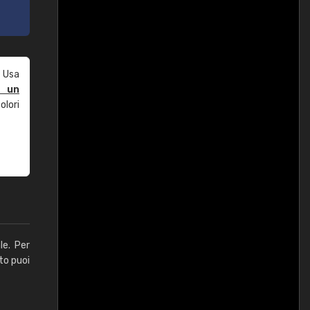
 Usa
e un
olori
le. Per
to puoi