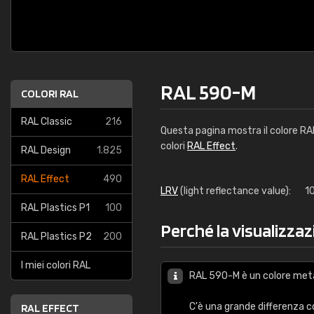
RAL 590-M
COLORI RAL
RAL Classic
216
Questa pagina mostra il colore R
colori
RAL Effect
.
RAL Design
1.825
RAL Effect
490
LRV
(light reflectance value):
1
RAL Plastics P1
100
Perché la visualizzaz
RAL Plastics P2
200
I miei colori RAL
RAL 590-M è un colore meta
C'è una grande differenza 
RAL EFFECT