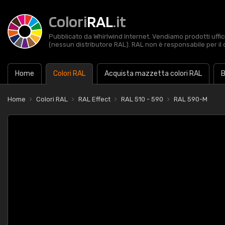
Colori
RAL
.it
Pubblicato da Whirlwind Internet. Vendiamo prodotti uffic
(nessun distributore RAL). RAL non è responsabile per il 
Home
Colori RAL
Acquista mazzetta colori RAL
B
Home
Colori RAL
RAL Effect
RAL 510 - 590
RAL 590-M