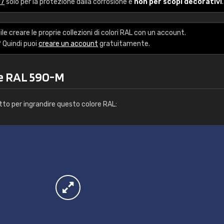
07
solo per la protezione dalla corrosione e
non per scopi decorativi
.
Caterina Maifredi
"buon servizio"
le creare le proprie collezioni di colori RAL con un account.
 Quindi puoi
creare un account
gratuitamente.
re RAL 590-M
tto per ingrandire questo colore RAL: