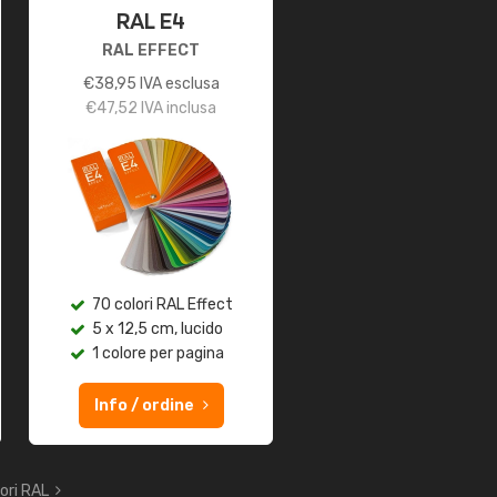
RAL E4
RAL EFFECT
€
38,95
IVA esclusa
€
47,52
IVA inclusa
70 colori RAL Effect
5 x 12,5 cm, lucido
1 colore per pagina
Info / ordine
lori RAL