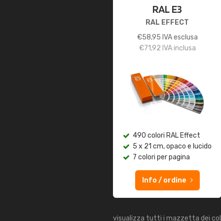
RAL E3
RAL EFFECT
€
58,95
IVA esclusa
€
71,92
IVA inclusa
490 colori RAL Effect
5 x 21 cm, opaco e lucido
7 colori per pagina
Info / ordine
visualizza tutti i mazzetta dei co