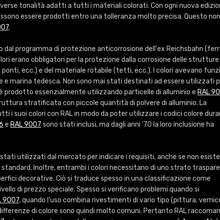
Info / ordine
iverse tonalità adatti a tutti i materiali colorati. Con ogni nuova edizi
ossono essere prodotti entro una tolleranza molto precisa. Questo non
007
.
o dal programma di protezione anticorrosione dell'ex Reichsbahn (ferr
ori erano obbligatori per la protezione dalla corrosione delle strutture 
 ponti, ecc.) e del materiale rotabile (tetti, ecc.). I colori avevano funz
ne e marina tedesca. Non sono mai stati destinati ad essere utilizzati 
è prodotto essenzialmente utilizzando particelle di alluminio e
RAL 9
ruttura stratificata con piccole quantità di polvere di alluminio. La
ti i suoi colori con RAL in modo da poter utilizzare i codici colore dur
6
e
RAL 9007
sono stati inclusi, ma dagli anni '70 la loro inclusione ha
stati utilizzati dal mercato per indicare i requisiti, anche se non esist
i standard. Inoltre, entrambi i colori necessitano di uno strato traspar
uperfici decorative. Ciò si traduce spesso in una classificazione come
ivello di prezzo speciale. Spesso si verificano problemi quando si
L 9007
, quando l'uso combina rivestimenti di vario tipo (pittura, vernic
e differenze di colore sono quindi molto comuni. Pertanto RAL raccoma