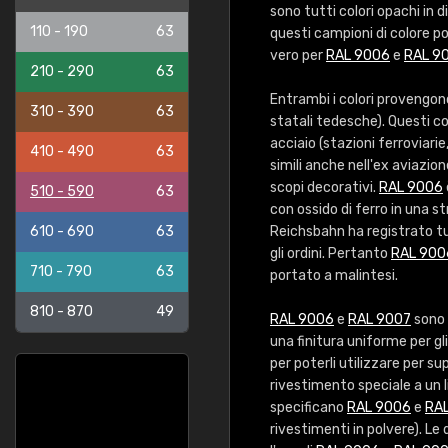
sono tutti colori opachi in d
110 - 190
63
questi campioni di colore p
vero per
RAL 9006
e
RAL 9
210 - 290
63
Entrambi i colori provengon
310 - 390
63
statali tedesche). Questi col
acciaio (stazioni ferroviarie,
410 - 490
63
simili anche nell'ex aviazio
scopi decorativi.
RAL 9006
510 - 590
63
con ossido di ferro in una st
610 - 690
63
Reichsbahn ha registrato tut
gli ordini. Pertanto
RAL 900
710 - 790
63
portato a malintesi.
810 - 870
49
RAL 9006
e
RAL 9007
sono 
una finitura uniforme per gl
per poterli utilizzare per s
rivestimento speciale a un l
specificano
RAL 9006
e
RA
rivestimenti in polvere). L