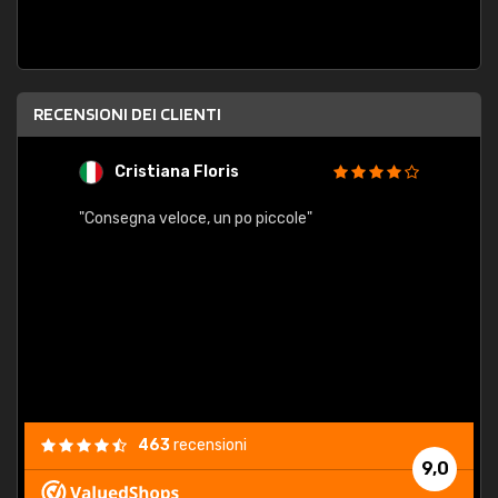
RECENSIONI DEI CLIENTI
Cristiana Floris
M
"Consegna veloce, un po piccole"
"conse
esatt
463
recensioni
9,0