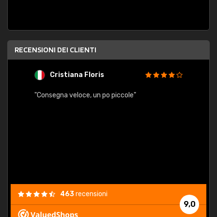
RECENSIONI DEI CLIENTI
Cristiana Floris
M
"Consegna veloce, un po piccole"
"conse
esatt
463
recensioni
9,0