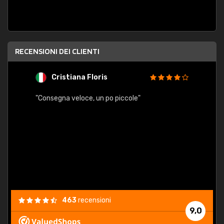
RECENSIONI DEI CLIENTI
Cristiana Floris
M
"Consegna veloce, un po piccole"
"conse
esatt
463
recensioni
9,0