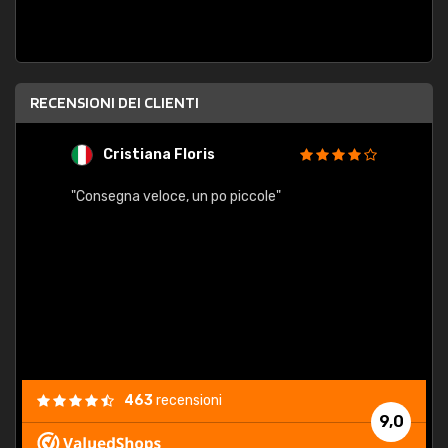
RECENSIONI DEI CLIENTI
Cristiana Floris
M
"Consegna veloce, un po piccole"
"conse
esatt
463
recensioni
9,0