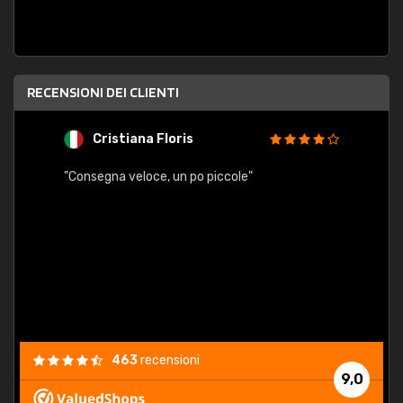
RECENSIONI DEI CLIENTI
Cristiana Floris
M
"Consegna veloce, un po piccole"
"conse
esatt
463
recensioni
9,0