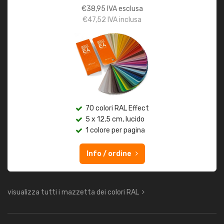
€
38,95
IVA esclusa
€
47,52
IVA inclusa
70 colori RAL Effect
5 x 12,5 cm, lucido
1 colore per pagina
Info / ordine
visualizza tutti i mazzetta dei colori RAL