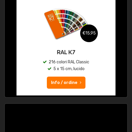
€15,95
RAL K7
216 colori RAL Classic
5 x 15 cm, lucido
Info / ordine