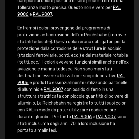
campioni di colore possono essere prodotti entro una
tolleranza molto precisa. Questo non è vero per
RAL
9006
e
RAL 9007
.
Entrambi i colori provengono dal programma di
protezione anticorrosione dell'ex Reichsbahn (ferrovie
statali tedesche). Questi colori erano obbligatori per la
protezione dalla corrosione delle strutture in acciaio
(stazioni ferroviarie, ponti, ecc.) e del materiale rotabile
(tetti, ecc.). I colori avevano funzioni simili anche nell'ex
aviazione e marina tedesca. Non sono mai stati
destinati ad essere utilizzati per scopi decorativi.
RAL
9006
è prodotto essenzialmente utilizzando particelle
di alluminio e
RAL 9007
con ossido di ferro in una
struttura stratificata con piccole quantità di polvere di
alluminio. La Reichsbahn ha registrato tutti i suoi colori
con RAL in modo da poter utilizzare i codici colore
durante gli ordini. Pertanto
RAL 9006
e
RAL 9007
sono
stati inclusi, ma dagli anni '70 la loro inclusione ha
portato a malintesi.