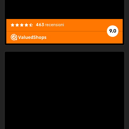
463
recensioni
9,0