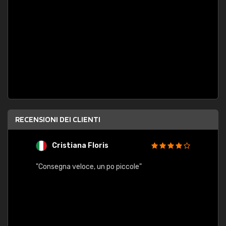
RECENSIONI DEI CLIENTI
Cristiana Floris
M
"Consegna veloce, un po piccole"
"conse
esatt