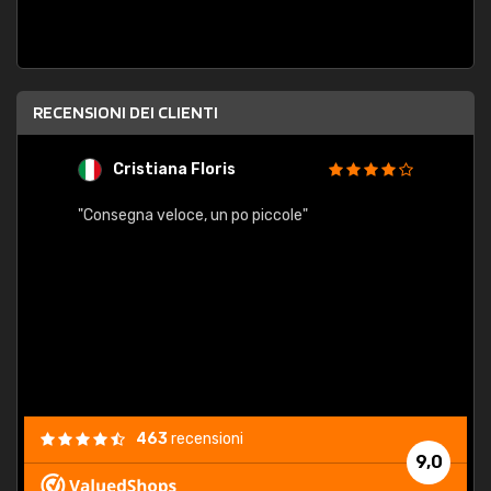
RECENSIONI DEI CLIENTI
Cristiana Floris
M
"Consegna veloce, un po piccole"
"conse
esatt
463
recensioni
9,0