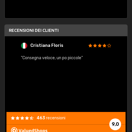
RECENSIONI DEI CLIENTI
Cristiana Floris
M
"Consegna veloce, un po piccole"
"conse
esatt
463
recensioni
9,0