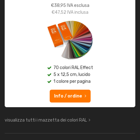
€
38,95
IVA esclusa
€
47,52
IVA inclusa
70 colori RAL Effect
5 x 12,5 cm, lucido
1 colore per pagina
Info / ordine
visualizza tutti i mazzetta dei colori RAL