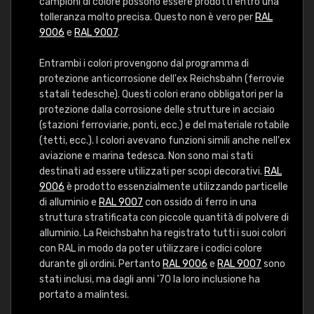
campioni di colore possono essere prodotti entro una
tolleranza molto precisa. Questo non è vero per
RAL
9006
e
RAL 9007
.
Entrambi i colori provengono dal programma di
protezione anticorrosione dell'ex Reichsbahn (ferrovie
statali tedesche). Questi colori erano obbligatori per la
protezione dalla corrosione delle strutture in acciaio
(stazioni ferroviarie, ponti, ecc.) e del materiale rotabile
(tetti, ecc.). I colori avevano funzioni simili anche nell'ex
aviazione e marina tedesca. Non sono mai stati
destinati ad essere utilizzati per scopi decorativi.
RAL
9006
è prodotto essenzialmente utilizzando particelle
di alluminio e
RAL 9007
con ossido di ferro in una
struttura stratificata con piccole quantità di polvere di
alluminio. La Reichsbahn ha registrato tutti i suoi colori
con RAL in modo da poter utilizzare i codici colore
durante gli ordini. Pertanto
RAL 9006
e
RAL 9007
sono
stati inclusi, ma dagli anni '70 la loro inclusione ha
portato a malintesi.