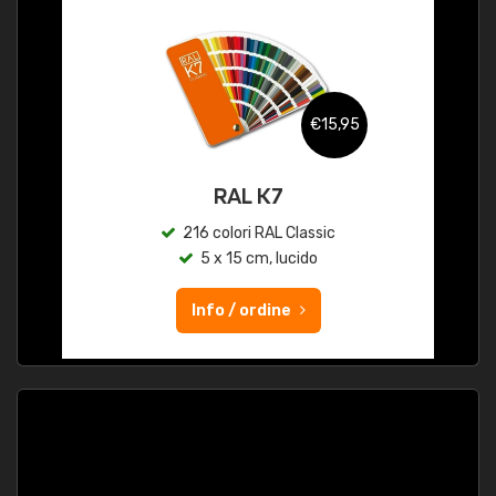
€15,95
RAL K7
216 colori RAL Classic
5 x 15 cm, lucido
Info / ordine