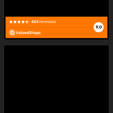
463
recensioni
9,0