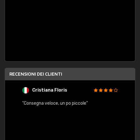
RECENSIONI DEI CLIENTI
Cristiana Floris
M
"Consegna veloce, un po piccole"
"conse
esatt