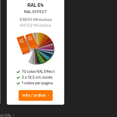
RAL E4
RAL EFFECT
€
38,95
IVA esclusa
€
47,52
IVA inclusa
70 colori RAL Effect
5 x 12,5 cm, lucido
1 colore per pagina
Info / ordine
lori RAL