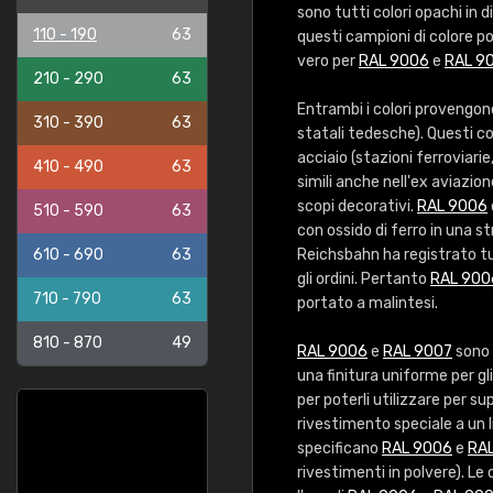
sono tutti colori opachi in d
110 - 190
63
questi campioni di colore p
vero per
RAL 9006
e
RAL 9
210 - 290
63
Entrambi i colori provengon
310 - 390
63
statali tedesche). Questi col
acciaio (stazioni ferroviarie,
410 - 490
63
simili anche nell'ex aviazio
scopi decorativi.
RAL 9006
510 - 590
63
con ossido di ferro in una st
610 - 690
63
Reichsbahn ha registrato tut
gli ordini. Pertanto
RAL 900
710 - 790
63
portato a malintesi.
810 - 870
49
RAL 9006
e
RAL 9007
sono 
una finitura uniforme per gl
per poterli utilizzare per s
rivestimento speciale a un l
specificano
RAL 9006
e
RA
rivestimenti in polvere). L