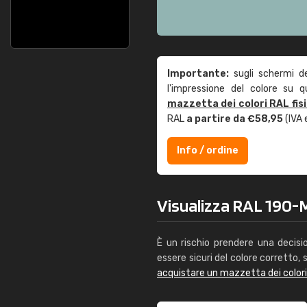
Importante:
sugli schermi d
l'impressione del colore su 
mazzetta dei colori RAL fis
RAL
a partire da €58,95
(IVA 
Info / ordine
Visualizza RAL 190-M 
È un rischio prendere una decisi
essere sicuri del colore corretto, s
acquistare un mazzetta dei color