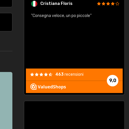
Cristiana Floris
"Consegna veloce, un po piccole"
"
e
463
recensioni
9,0