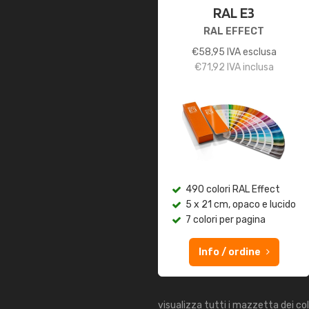
RAL E3
RAL EFFECT
€
58,95
IVA esclusa
€
71,92
IVA inclusa
490 colori RAL Effect
5 x 21 cm, opaco e lucido
7 colori per pagina
Info / ordine
visualizza tutti i mazzetta dei co