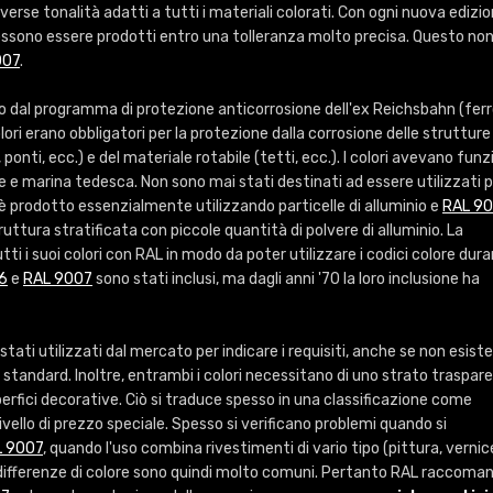
Info / ordine
iverse tonalità adatti a tutti i materiali colorati. Con ogni nuova edizi
ossono essere prodotti entro una tolleranza molto precisa. Questo non
007
.
o dal programma di protezione anticorrosione dell'ex Reichsbahn (ferr
ori erano obbligatori per la protezione dalla corrosione delle strutture 
 ponti, ecc.) e del materiale rotabile (tetti, ecc.). I colori avevano funz
ne e marina tedesca. Non sono mai stati destinati ad essere utilizzati 
è prodotto essenzialmente utilizzando particelle di alluminio e
RAL 9
ruttura stratificata con piccole quantità di polvere di alluminio. La
ti i suoi colori con RAL in modo da poter utilizzare i codici colore dur
6
e
RAL 9007
sono stati inclusi, ma dagli anni '70 la loro inclusione ha
stati utilizzati dal mercato per indicare i requisiti, anche se non esist
i standard. Inoltre, entrambi i colori necessitano di uno strato traspar
uperfici decorative. Ciò si traduce spesso in una classificazione come
ivello di prezzo speciale. Spesso si verificano problemi quando si
L 9007
, quando l'uso combina rivestimenti di vario tipo (pittura, vernic
e differenze di colore sono quindi molto comuni. Pertanto RAL raccoma