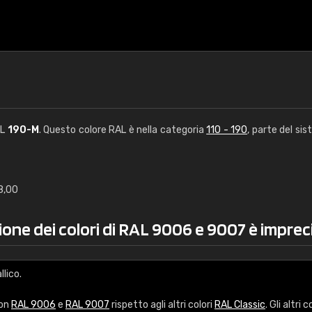
AL
190-M
. Questo colore RAL è nella categoria
110 - 190
, parte del sis
8,00
€15
ione dei colori di RAL 9006 e 9007 è imprec
RAL K7 a base d'ac
216 colori RAL Classi
lico.
5 x 15 cm, lucido
con
RAL 9006
e
RAL 9007
rispetto agli altri colori
RAL Classic
. Gli altri c