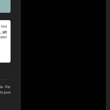
 Usa
e un
olori
le. Per
to puoi