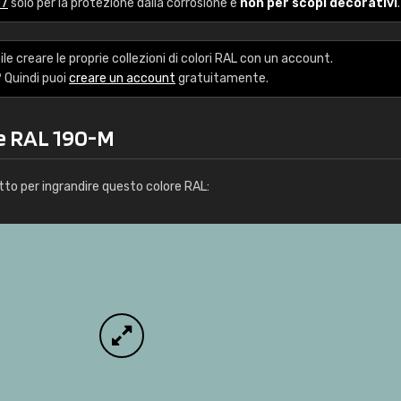
07
solo per la protezione dalla corrosione e
non per scopi decorativi
.
Caterina Maifredi
"buon servizio"
le creare le proprie collezioni di colori RAL con un account.
 Quindi puoi
creare un account
gratuitamente.
re RAL 190-M
tto per ingrandire questo colore RAL: