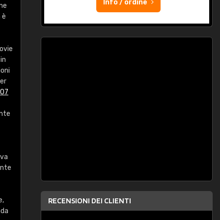
Info / ordine
one
 è
ovie
in
ioni
per
007
ante
eva
ente
e,
RECENSIONI DEI CLIENTI
nda