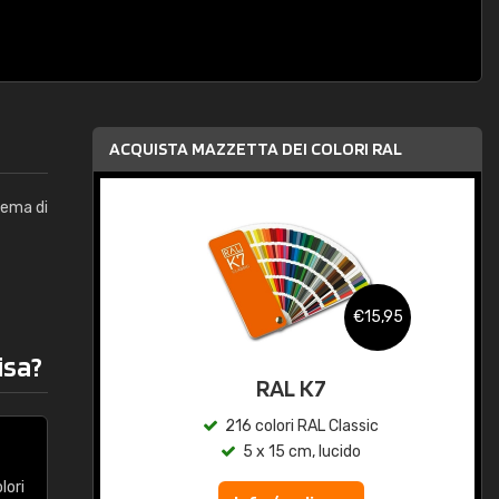
ACQUISTA MAZZETTA DEI COLORI RAL
tema di
,95
€15,95
isa?
qua
RAL K7
c
216 colori RAL Classic
5 x 15 cm, lucido
olori