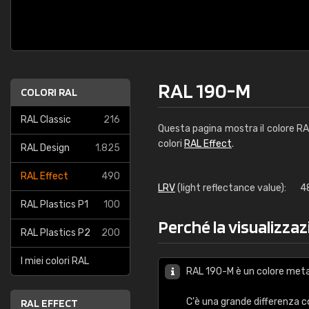
RAL 190-M
COLORI RAL
RAL Classic
216
Questa pagina mostra il colore R
colori
RAL Effect
.
RAL Design
1.825
RAL Effect
490
LRV
(light reflectance value):
4
RAL Plastics P1
100
Perché la visualizzaz
RAL Plastics P2
200
I miei colori RAL
RAL 190-M è un colore metal
C'è una grande differenza 
RAL EFFECT