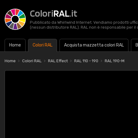
Colori
RAL
.it
Pubblicato da Whirlwind Internet. Vendiamo prodotti uffic
(nessun distributore RAL). RAL non è responsabile per il 
Home
Colori RAL
Acquista mazzetta colori RAL
B
Home
Colori RAL
RAL Effect
RAL 110 - 190
RAL 190-M