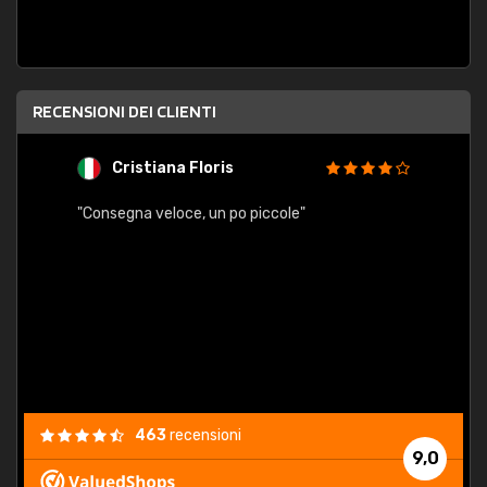
RECENSIONI DEI CLIENTI
Cristiana Floris
M
"Consegna veloce, un po piccole"
"conse
esatt
463
recensioni
9,0