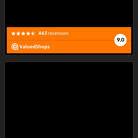
463
recensioni
9,0