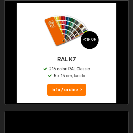
€15,95
RAL K7
216 colori RAL Classic
5 x 15 cm, lucido
Info / ordine