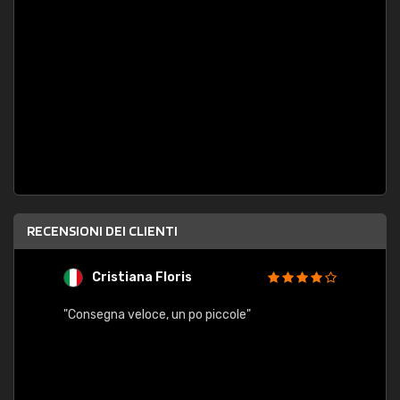
RECENSIONI DEI CLIENTI
Cristiana Floris
M
"Consegna veloce, un po piccole"
"conse
esatt