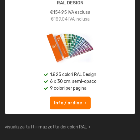
RAL DESIGN
€
154,95
IVA esclusa
€
189,04
IVA inclusa
1.825 colori RAL Design
6 x 30 cm, semi-opaco
9 colori per pagina
Info / ordine
visualizza tutti i mazzetta dei colori RAL