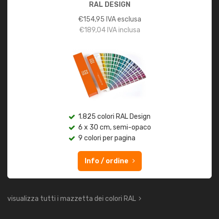
RAL DESIGN
€
154,95
IVA esclusa
€
189,04
IVA inclusa
1.825 colori RAL Design
6 x 30 cm, semi-opaco
9 colori per pagina
Info / ordine
visualizza tutti i mazzetta dei colori RAL