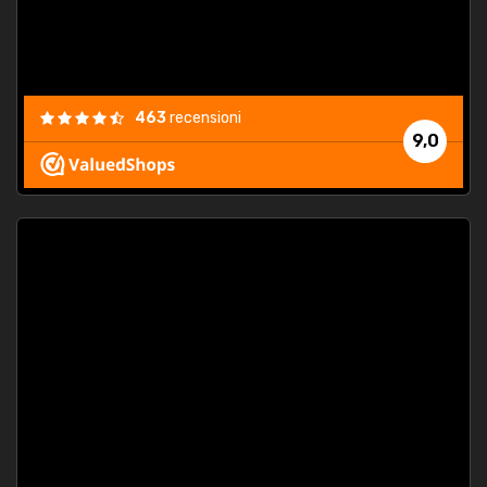
463
recensioni
9,0