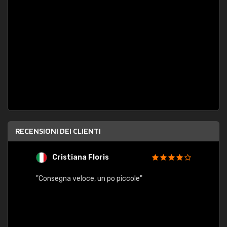
RECENSIONI DEI CLIENTI
Cristiana Floris
M
"Consegna veloce, un po piccole"
"conse
esatt