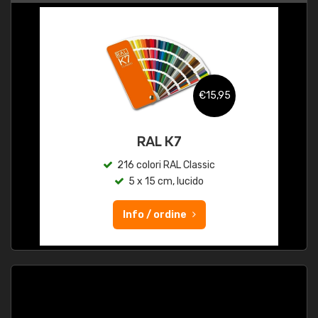
€15,95
RAL K7
216 colori RAL Classic
5 x 15 cm, lucido
Info / ordine