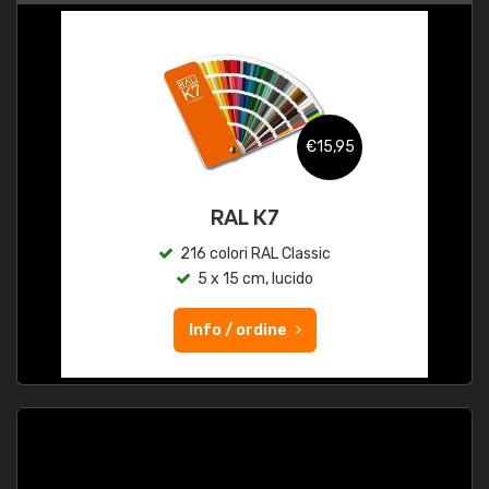
€15,95
RAL K7
216 colori RAL Classic
5 x 15 cm, lucido
Info / ordine