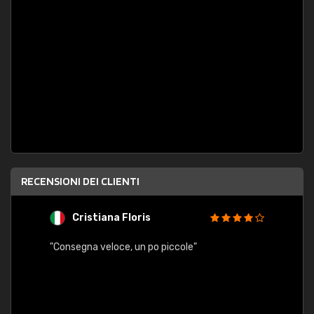
RECENSIONI DEI CLIENTI
Cristiana Floris
M
"Consegna veloce, un po piccole"
"conse
esatt