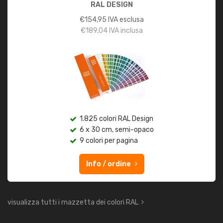
RAL DESIGN
€
154,95
IVA esclusa
€
189,04
IVA inclusa
1.825 colori RAL Design
6 x 30 cm, semi-opaco
9 colori per pagina
Info / ordine
visualizza tutti i mazzetta dei colori RAL