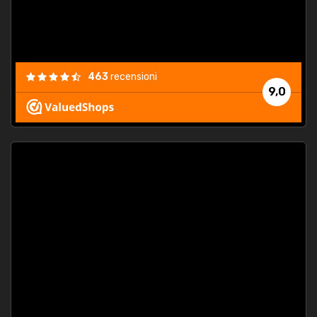
463
recensioni
9,0