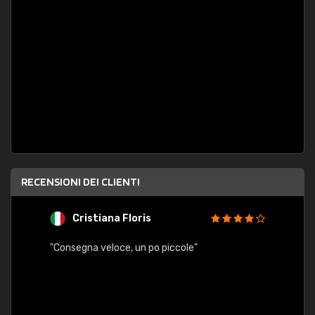
RECENSIONI DEI CLIENTI
Cristiana Floris
M
"Consegna veloce, un po piccole"
"conse
esatt