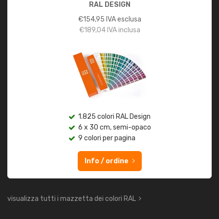
RAL DESIGN
€
154,95
IVA esclusa
€
189,04
IVA inclusa
1.825 colori RAL Design
6 x 30 cm, semi-opaco
9 colori per pagina
Info / ordine
visualizza tutti i mazzetta dei colori RAL