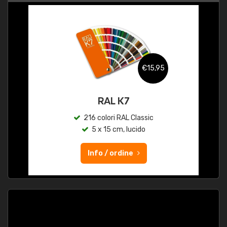
€15,95
RAL K7
216 colori RAL Classic
5 x 15 cm, lucido
Info / ordine