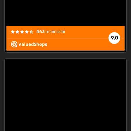
463
recensioni
9,0