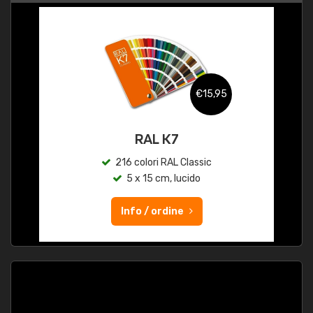
€15,95
RAL K7
216 colori RAL Classic
5 x 15 cm, lucido
Info / ordine