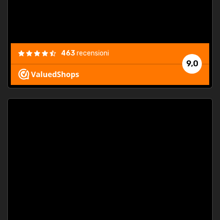
463
recensioni
9,0