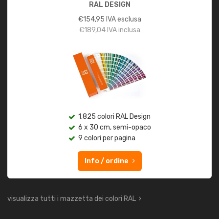
RAL DESIGN
€
154,95
IVA esclusa
€
189,04
IVA inclusa
1.825 colori RAL Design
6 x 30 cm, semi-opaco
9 colori per pagina
Info / ordine
visualizza tutti i mazzetta dei colori RAL