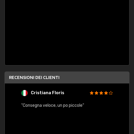
RECENSIONI DEI CLIENTI
Cristiana Floris
M
"Consegna veloce, un po piccole"
"conse
esatt