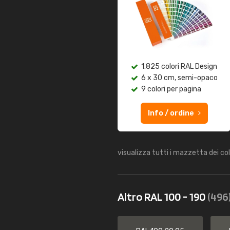
1.825 colori RAL Design
6 x 30 cm, semi-opaco
9 colori per pagina
Info / ordine
visualizza tutti i mazzetta dei co
Altro RAL 100 - 190
(496