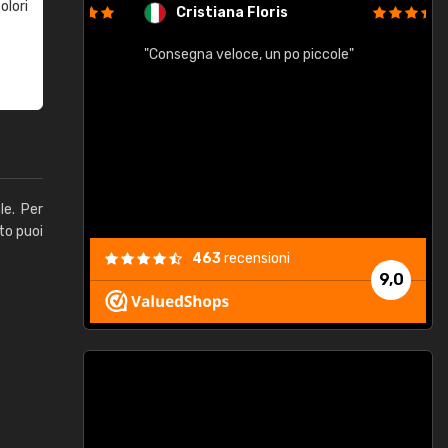
olori
Cristiana Floris
"Consegna veloce, un po piccole"
"
e
le. Per
to puoi
463
recensioni
9,0