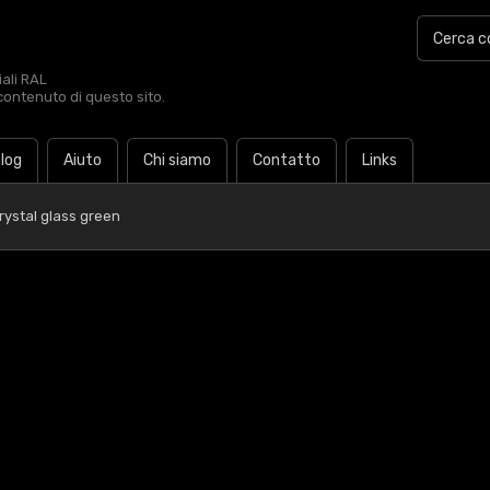
iali RAL
contenuto di questo sito.
log
Aiuto
Chi siamo
Contatto
Links
rystal glass green