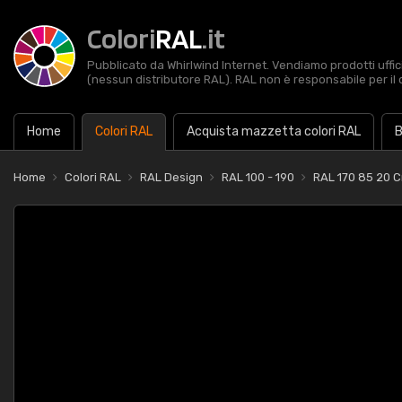
Colori
RAL
.it
Pubblicato da Whirlwind Internet. Vendiamo prodotti uffic
(nessun distributore RAL). RAL non è responsabile per il 
Home
Colori RAL
Acquista mazzetta colori RAL
B
Home
Colori RAL
RAL Design
RAL 100 - 190
RAL 170 85 20 C