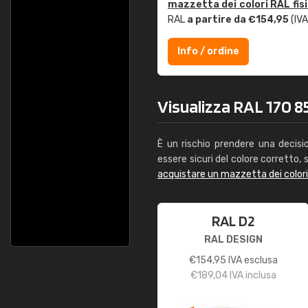
mazzetta dei colori RAL fis
RAL
a partire da €154,95
(IVA
Info / ordine
Visualizza RAL 170 85
È un rischio prendere una decisi
essere sicuri del colore corretto, s
acquistare un mazzetta dei color
RAL D2
RAL DESIGN
€
154,95
IVA esclusa
€
189,04
IVA inclusa