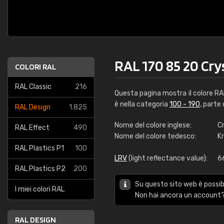
RAL 170 85 20 Cry
COLORI RAL
RAL Classic
216
Questa pagina mostra il colore R
è nella categoria
100 - 190
, parte
RAL Design
1.825
Nome del colore inglese:
Cr
RAL Effect
490
Nome del colore tedesco:
Kr
RAL Plastics P1
100
LRV
(light reflectance value):
6
RAL Plastics P2
200
Su questo sito web è possibi
I miei colori RAL
Non hai ancora un account?
RAL DESIGN