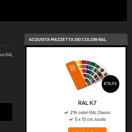
ACQUISTA MAZZETTA DEI COLORI RAL
ore RAL
,95
€15,95
qua
RAL K7
c
216 colori RAL Classic
5 x 15 cm, lucido