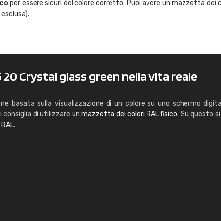
ico
per essere sicuri del colore corretto. Puoi avere un mazzetta dei c
Caterina Maifredi
 esclusa).
"buon servizio"
 20 Crystal glass green nella vita reale
one basata sulla visualizzazione di un colore su uno schermo digita
i consiglia di utilizzare un
mazzetta dei colori RAL fisico
. Su questo si
i RAL
.