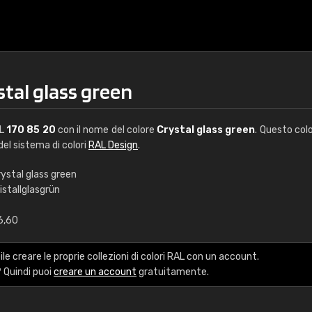
stal glass green
AL
170 85 20
con il nome del colore
Crystal glass green
. Questo col
 del sistema di colori
RAL Design
.
ystal glass green
istallglasgrün
€15
6,60
RAL K7 a base d'ac
le creare le proprie collezioni di colori RAL con un account.
216 colori RAL Classi
 Quindi puoi
creare un account
gratuitamente.
5 x 15 cm, lucido