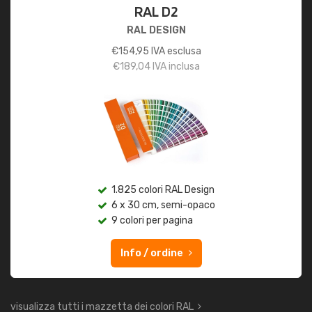
RAL D2
RAL DESIGN
€
154,95
IVA esclusa
€
189,04
IVA inclusa
1.825 colori RAL Design
6 x 30 cm, semi-opaco
9 colori per pagina
Info / ordine
visualizza tutti i mazzetta dei colori RAL