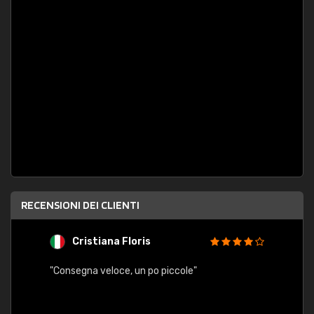
RECENSIONI DEI CLIENTI
Cristiana Floris
M
"Consegna veloce, un po piccole"
"conse
esatt