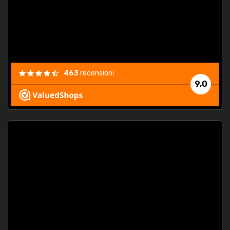
463
recensioni
9,0