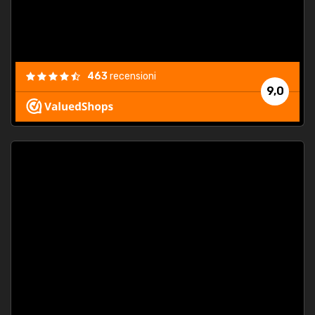
463
recensioni
9,0