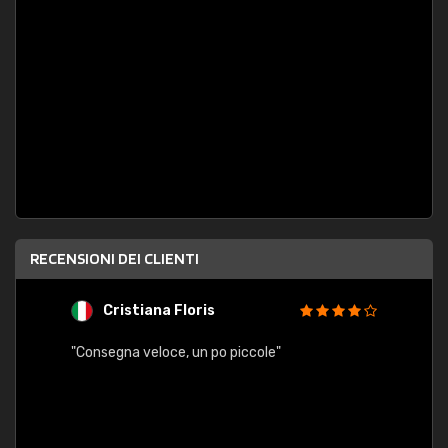
RECENSIONI DEI CLIENTI
Cristiana Floris
M
"Consegna veloce, un po piccole"
"conse
esatt