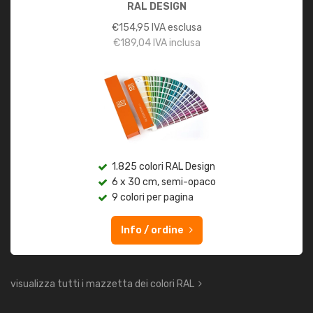
RAL DESIGN
€
154,95
IVA esclusa
€
189,04
IVA inclusa
1.825 colori RAL Design
6 x 30 cm, semi-opaco
9 colori per pagina
Info / ordine
visualizza tutti i mazzetta dei colori RAL