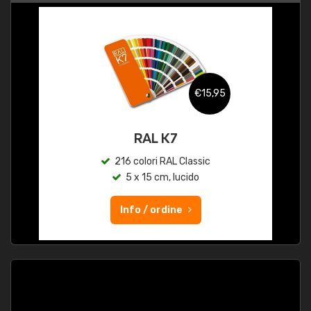
€15,95
RAL K7
216 colori RAL Classic
5 x 15 cm, lucido
Info / ordine