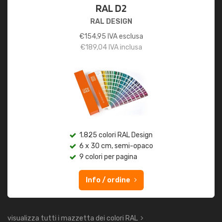
RAL D2
RAL DESIGN
€
154,95
IVA esclusa
€
189,04
IVA inclusa
1.825 colori RAL Design
6 x 30 cm, semi-opaco
9 colori per pagina
Info / ordine
visualizza tutti i mazzetta dei colori RAL