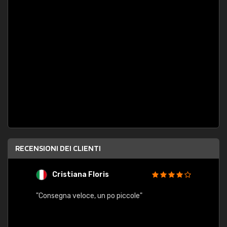
RECENSIONI DEI CLIENTI
Cristiana Floris
M
"Consegna veloce, un po piccole"
"conse
esatt