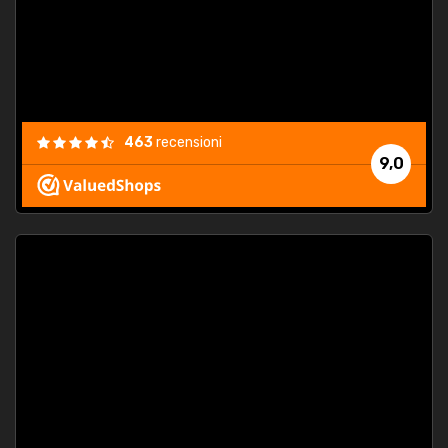
463
recensioni
9,0