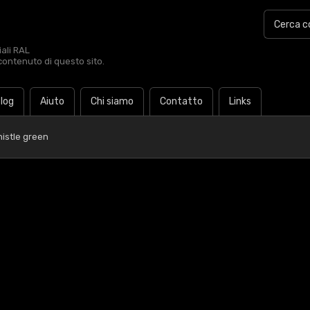
iali RAL
contenuto di questo sito.
log
Aiuto
Chi siamo
Contatto
Links
histle green