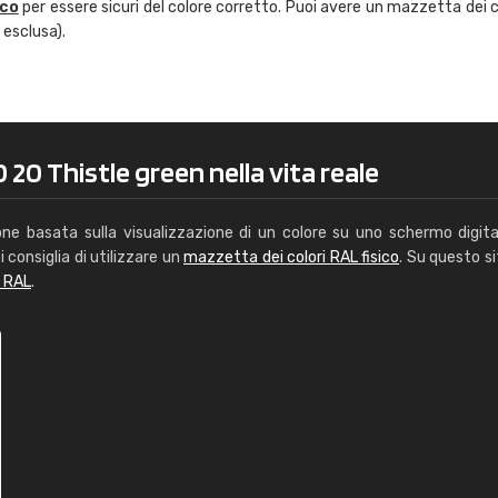
ico
per essere sicuri del colore corretto. Puoi avere un mazzetta dei c
Caterina Maifredi
 esclusa).
"buon servizio"
 20 Thistle green nella vita reale
one basata sulla visualizzazione di un colore su uno schermo digita
i consiglia di utilizzare un
mazzetta dei colori RAL fisico
. Su questo si
i RAL
.