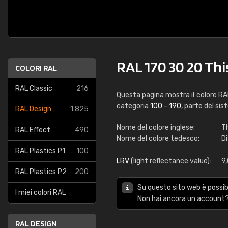
RAL 170 30 20 Thi
COLORI RAL
RAL Classic
216
Questa pagina mostra il colore R
categoria
100 - 190
, parte del sis
RAL Design
1.825
Nome del colore inglese:
T
RAL Effect
490
Nome del colore tedesco:
D
RAL Plastics P1
100
LRV
(light reflectance value):
9
RAL Plastics P2
200
Su questo sito web è possibi
I miei colori RAL
Non hai ancora un account?
RAL DESIGN