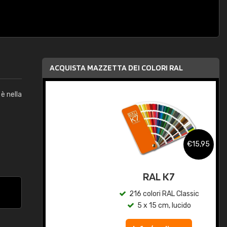
ACQUISTA MAZZETTA DEI COLORI RAL
è nella
,95
€15,95
qua
RAL K7
c
216 colori RAL Classic
5 x 15 cm, lucido