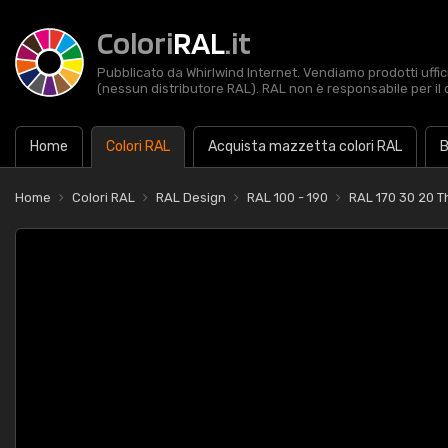
Colori
RAL
.it
Pubblicato da Whirlwind Internet. Vendiamo prodotti uffic
(nessun distributore RAL). RAL non è responsabile per il 
Home
Colori RAL
Acquista mazzetta colori RAL
B
Home
Colori RAL
RAL Design
RAL 100 - 190
RAL 170 30 20 T