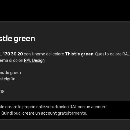
stle green
AL
170 30 20
con il nome del colore
Thistle green
. Questo colore RAL 
tema di colori
RAL Design
.
histle green
istelgrün
€15
,08
RAL K7 a base d'ac
le creare le proprie collezioni di colori RAL con un account.
216 colori RAL Classi
 Quindi puoi
creare un account
gratuitamente.
5 x 15 cm, lucido