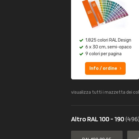
1.825 colori RAL Design
6 x 30 cm, semi-opaco
9 colori per pagina
Info / ordine
visualizza tutti i mazzetta dei co
Altro RAL 100 - 190
(496