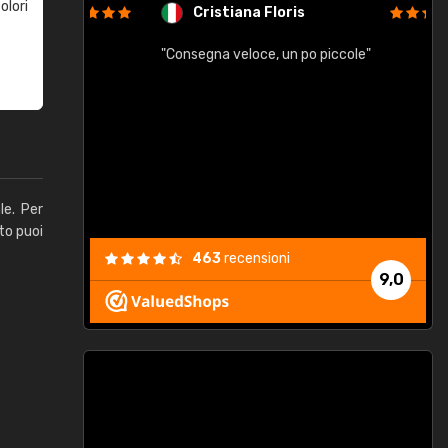
olori
Cristiana Floris
"Consegna veloce, un po piccole"
"
e
le. Per
to puoi
463
recensioni
9,0