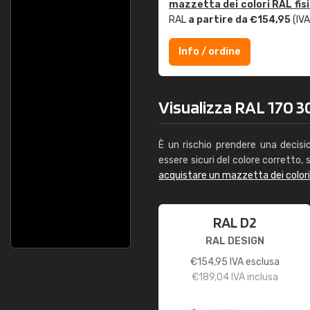
mazzetta dei colori RAL fis
RAL
a partire da €154,95
(IVA
Info / ordine
Visualizza RAL 170 30
È un rischio prendere una decisi
essere sicuri del colore corretto, s
acquistare un mazzetta dei color
RAL D2
RAL DESIGN
€
154,95
IVA esclusa
€
189,04
IVA inclusa