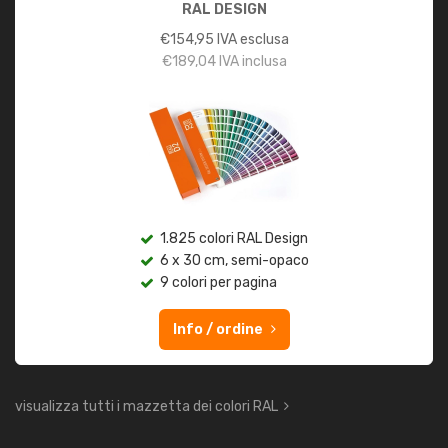
RAL DESIGN
€
154,95
IVA esclusa
€
189,04
IVA inclusa
1.825 colori RAL Design
6 x 30 cm, semi-opaco
9 colori per pagina
Info / ordine
visualizza tutti i mazzetta dei colori RAL