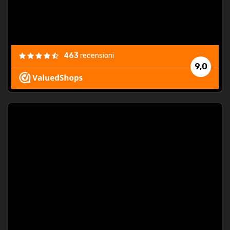
463
recensioni
9,0