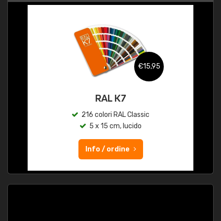
€15,95
RAL K7
216 colori RAL Classic
5 x 15 cm, lucido
Info / ordine