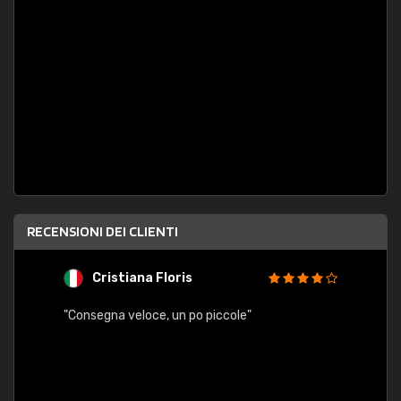
RECENSIONI DEI CLIENTI
Cristiana Floris
M
"Consegna veloce, un po piccole"
"conse
esatt