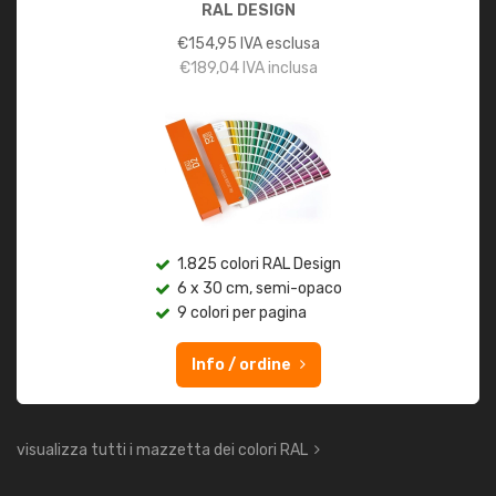
RAL DESIGN
€
154,95
IVA esclusa
€
189,04
IVA inclusa
1.825 colori RAL Design
6 x 30 cm, semi-opaco
9 colori per pagina
Info / ordine
visualizza tutti i mazzetta dei colori RAL