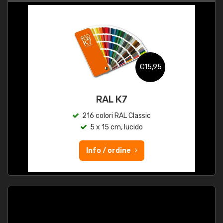
€15,95
RAL K7
216 colori RAL Classic
5 x 15 cm, lucido
Info / ordine