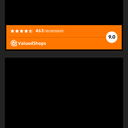
463
recensioni
9,0