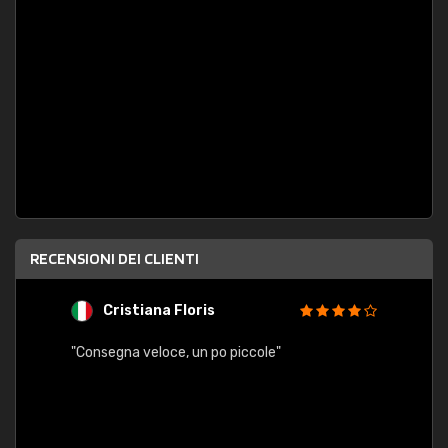
RECENSIONI DEI CLIENTI
Cristiana Floris
M
"Consegna veloce, un po piccole"
"conse
esatt