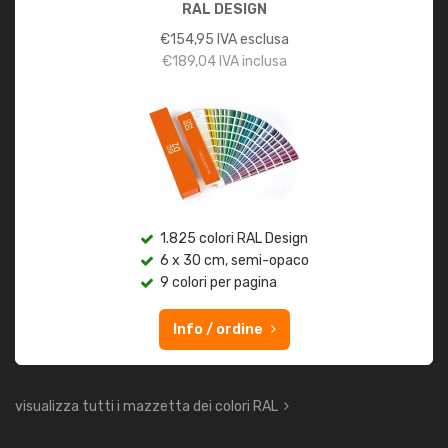
RAL DESIGN
€
154,95
IVA esclusa
€
189,04
IVA inclusa
1.825 colori RAL Design
6 x 30 cm, semi-opaco
9 colori per pagina
Info / ordine
visualizza tutti i mazzetta dei colori RAL