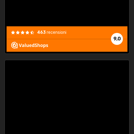
463
recensioni
9,0