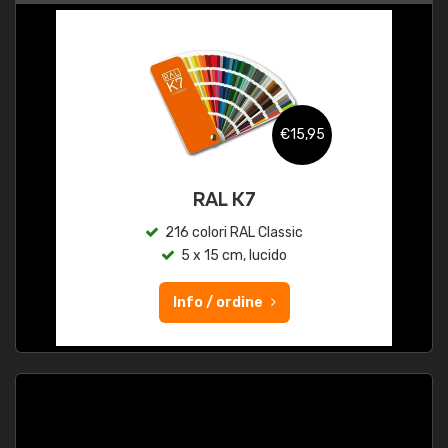
€15,95
RAL K7
216 colori RAL Classic
5 x 15 cm, lucido
Info / ordine