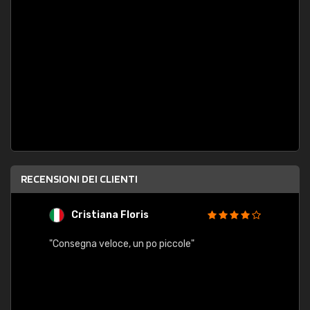
RECENSIONI DEI CLIENTI
Cristiana Floris
M
"Consegna veloce, un po piccole"
"conse
esatt