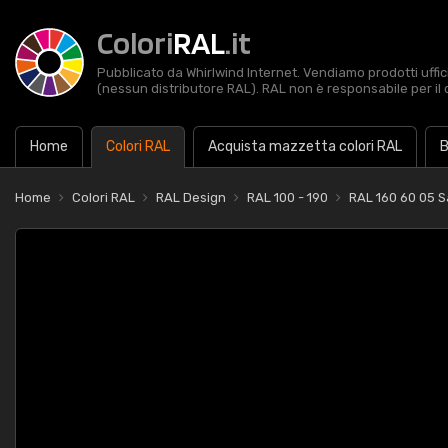
Colori
RAL
.it
Pubblicato da Whirlwind Internet. Vendiamo prodotti uffic
(nessun distributore RAL). RAL non è responsabile per il 
Home
Colori RAL
Acquista mazzetta colori RAL
B
Home
Colori RAL
RAL Design
RAL 100 - 190
RAL 160 60 05 