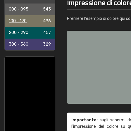
Impressione di colo
000 - 095
543
Premere l'esempio di colore qui so
100 - 190
496
200 - 290
457
300 - 360
329
Importante:
sugli schermi d
l'impressione del colore su 