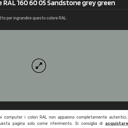
re RAL 160 60 05 Sandstone grey green
Info / ordine
tto per ingrandire questo colore RAL:
ei computer i colori RAL non appaiono completamente autentici.
questa pagina solo come riferimento. Si consiglia di
acquistar