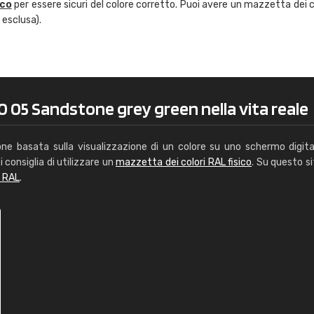
ico
per essere sicuri del colore corretto. Puoi avere un mazzetta dei c
Caterina Maifredi
 esclusa).
"buon servizio"
0 05 Sandstone grey green nella vita reale
one basata sulla visualizzazione di un colore su uno schermo digita
i consiglia di utilizzare un
mazzetta dei colori RAL fisico
. Su questo si
i RAL
.