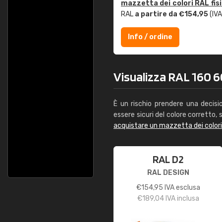
mazzetta dei colori RAL fis
RAL
a partire da €154,95
(IVA
Info / ordine
Visualizza RAL 160 6
È un rischio prendere una decisi
essere sicuri del colore corretto, s
acquistare un mazzetta dei color
RAL D2
RAL DESIGN
€
154,95
IVA esclusa
€
189,04
IVA inclusa