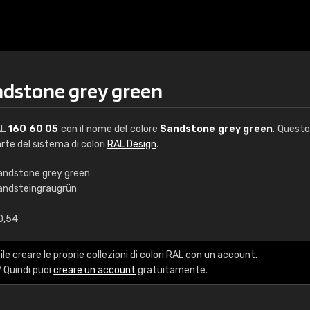
ndstone grey green
AL
160 60 05
con il nome del colore
Sandstone grey green
. Questo
arte del sistema di colori
RAL Design
.
andstone grey green
andsteingraugrün
€15
0,54
RAL K7 a base d'ac
le creare le proprie collezioni di colori RAL con un account.
216 colori RAL Classi
 Quindi puoi
creare un account
gratuitamente.
5 x 15 cm, lucido