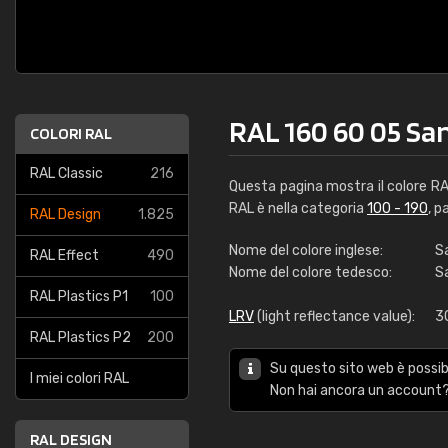
RAL 160 60 05 Sa
COLORI RAL
RAL Classic
216
Questa pagina mostra il colore R
RAL è nella categoria
100 - 190
, p
RAL Design
1.825
Nome del colore inglese:
S
RAL Effect
490
Nome del colore tedesco:
S
RAL Plastics P1
100
LRV
(light reflectance value):
3
RAL Plastics P2
200
Su questo sito web è possibi
I miei colori RAL
Non hai ancora un account?
RAL DESIGN