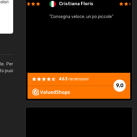
olori
Cristiana Floris
"Consegna veloce, un po piccole"
"
e
le. Per
to puoi
463
recensioni
9,0