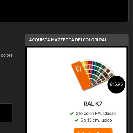
ACQUISTA MAZZETTA DEI COLORI RAL
 colore
,95
€15,95
qua
RAL K7
c
216 colori RAL Classic
5 x 15 cm, lucido