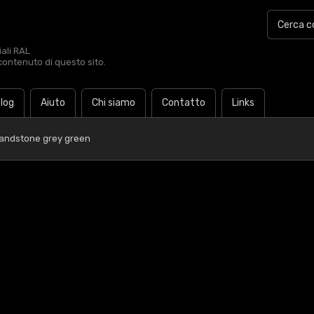
iali RAL
contenuto di questo sito.
log
Aiuto
Chi siamo
Contatto
Links
Sandstone grey green