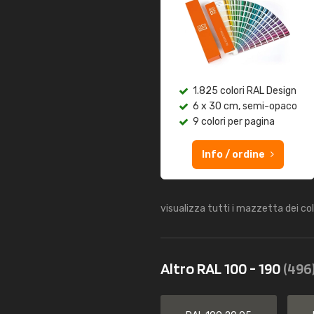
1.825 colori RAL Design
6 x 30 cm, semi-opaco
9 colori per pagina
Info / ordine
visualizza tutti i mazzetta dei co
Altro RAL 100 - 190
(496