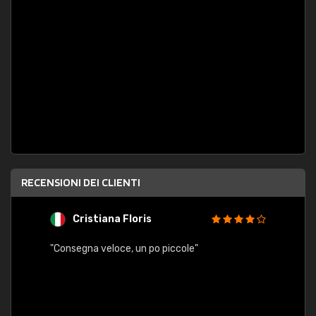
RECENSIONI DEI CLIENTI
Cristiana Floris
M
"Consegna veloce, un po piccole"
"conse
esatt