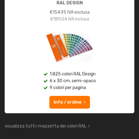
RAL DESIGN
€
154,95
IVA esclusa
€
189,04
IVA inclusa
1.825 colori RAL Design
6 x 30 cm, semi-opaco
9 colori per pagina
Info / ordine
visualizza tutti i mazzetta dei colori RAL