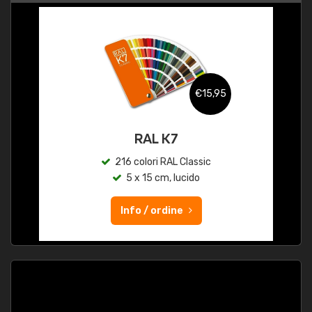
€15,95
RAL K7
216 colori RAL Classic
5 x 15 cm, lucido
Info / ordine