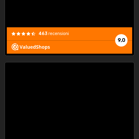
463
recensioni
9,0