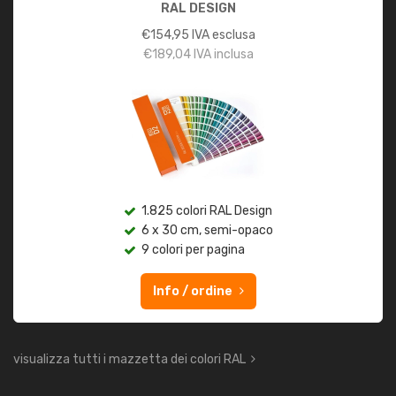
RAL DESIGN
€
154,95
IVA esclusa
€
189,04
IVA inclusa
1.825 colori RAL Design
6 x 30 cm, semi-opaco
9 colori per pagina
Info / ordine
visualizza tutti i mazzetta dei colori RAL