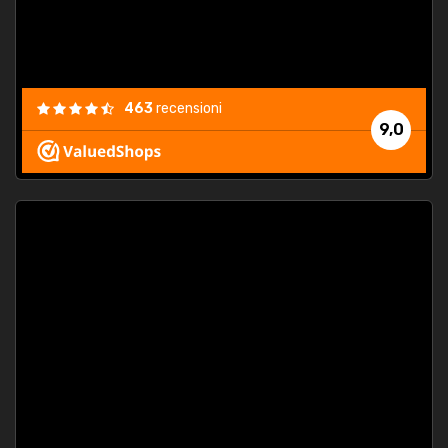
463
recensioni
9,0