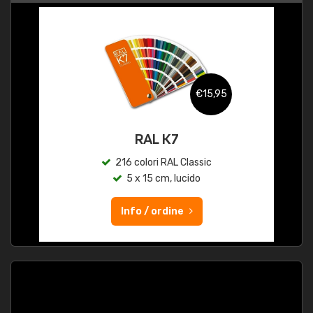
€15,95
RAL K7
216 colori RAL Classic
5 x 15 cm, lucido
Info / ordine