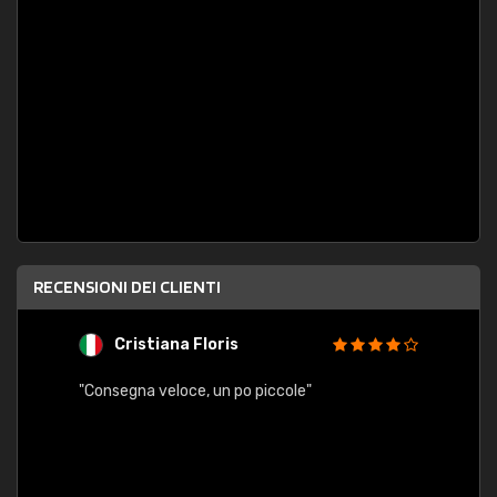
RECENSIONI DEI CLIENTI
Cristiana Floris
M
"Consegna veloce, un po piccole"
"conse
esatt