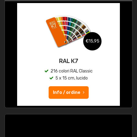
€15,95
RAL K7
216 colori RAL Classic
5 x 15 cm, lucido
Info / ordine