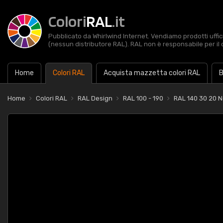
Colori
RAL
.it
Pubblicato da Whirlwind Internet. Vendiamo prodotti uffic
(nessun distributore RAL). RAL non è responsabile per il 
Home
Colori RAL
Acquista mazzetta colori RAL
B
Home
Colori RAL
RAL Design
RAL 100 - 190
RAL 140 30 20 N