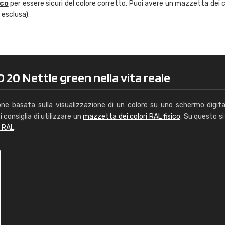
ico
per essere sicuri del colore corretto. Puoi avere un mazzetta dei c
Caterina Maifredi
 esclusa).
"buon servizio"
 20 Nettle green nella vita reale
one basata sulla visualizzazione di un colore su uno schermo digita
i consiglia di utilizzare un
mazzetta dei colori RAL fisico
. Su questo si
i RAL
.