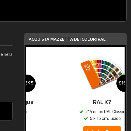
ACQUISTA MAZZETTA DEI COLORI RAL
è nella
,95
€15,95
qua
RAL K7
c
216 colori RAL Classic
5 x 15 cm, lucido