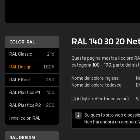
RAL 140 30 20 Ne
COLORI RAL
RAL Classic
216
Questa pagina mostra il colore R
categoria
100 - 190
, parte del sis
RAL Design
1.825
Nome del colore inglese:
N
RAL Effect
490
Nome del colore tedesco:
B
RAL Plastics P1
100
LRV
(light reflectance value):
9
RAL Plastics P2
200
Su questo sito web è possibi
I miei colori RAL
Non hai ancora un account?
RAL DESIGN