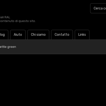
iali RAL
contenuto di questo sito.
log
Aiuto
Chi siamo
Contatto
Links
ettle green