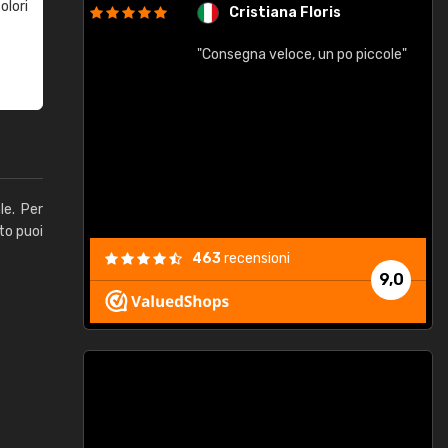
olori
Cristiana Floris
"Consegna veloce, un po piccole"
"
e
le. Per
to puoi
463
recensioni
9,0