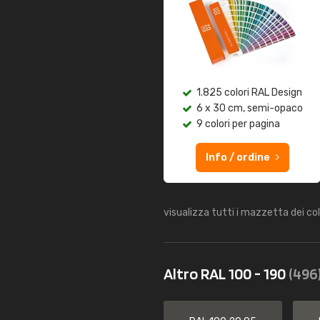
1.825 colori RAL Design
6 x 30 cm, semi-opaco
9 colori per pagina
Info / ordine
visualizza tutti i mazzetta dei co
Altro RAL 100 - 190
(496