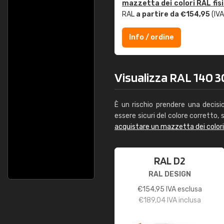
mazzetta dei colori RAL fis
RAL
a partire da €154,95
(IVA
Info / ordine
Visualizza RAL 140 30
È un rischio prendere una decisi
essere sicuri del colore corretto, s
acquistare un mazzetta dei color
RAL D2
RAL DESIGN
€
154,95
IVA esclusa
€
189,04
IVA inclusa