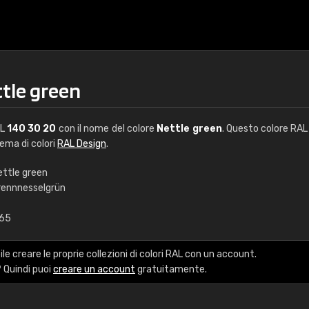
ttle green
AL
140 30 20
con il nome del colore
Nettle green
. Questo colore RAL 
tema di colori
RAL Design
.
ettle green
rennnesselgrün
€15
,65
RAL K7 a base d'ac
le creare le proprie collezioni di colori RAL con un account.
216 colori RAL Classi
 Quindi puoi
creare un account
gratuitamente.
5 x 15 cm, lucido