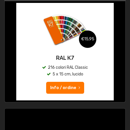
€15,95
RAL K7
216 colori RAL Classic
5 x 15 cm, lucido
Info / ordine