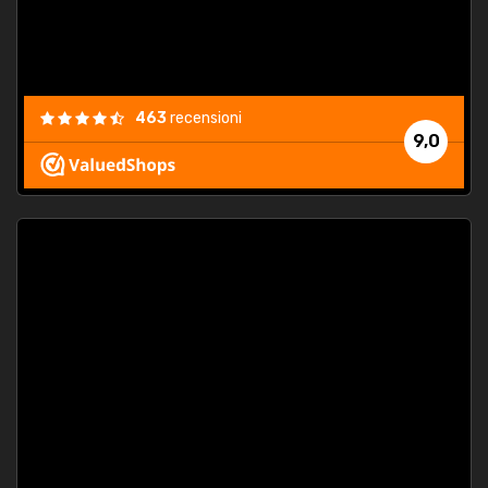
463
recensioni
9,0