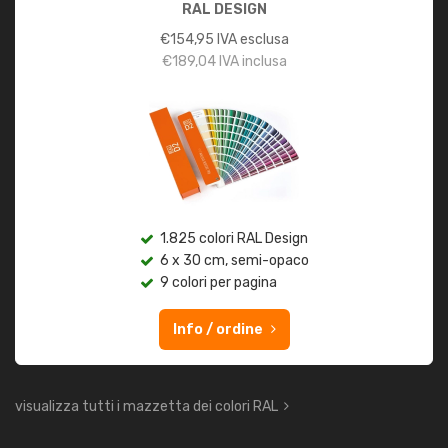
RAL DESIGN
€
154,95
IVA esclusa
€
189,04
IVA inclusa
1.825 colori RAL Design
6 x 30 cm, semi-opaco
9 colori per pagina
Info / ordine
visualizza tutti i mazzetta dei colori RAL