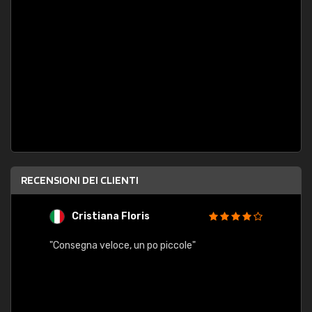
RECENSIONI DEI CLIENTI
Cristiana Floris
M
"Consegna veloce, un po piccole"
"conse
esatt