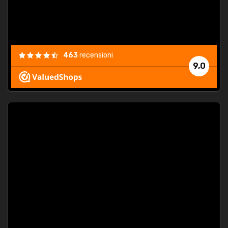
463
recensioni
9,0