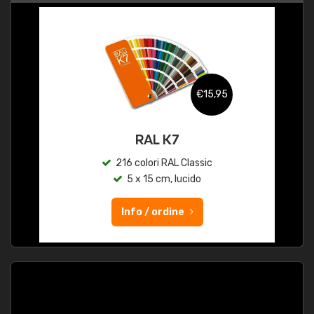
€15,95
RAL K7
216 colori RAL Classic
5 x 15 cm, lucido
Info / ordine