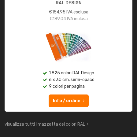
RAL DESIGN
€
154,95
IVA esclusa
€
189,04
IVA inclusa
1.825 colori RAL Design
6 x 30 cm, semi-opaco
9 colori per pagina
Info / ordine
visualizza tutti i mazzetta dei colori RAL