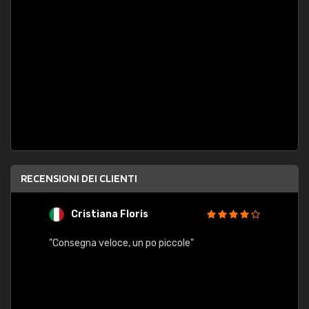
RECENSIONI DEI CLIENTI
Cristiana Floris
M
"Consegna veloce, un po piccole"
"conse
esatt