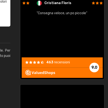
olori
Cristiana Floris
"Consegna veloce, un po piccole"
"
e
le. Per
to puoi
463
recensioni
9,0