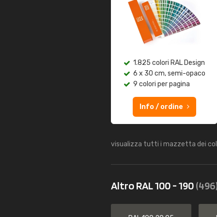
1.825 colori RAL Design
6 x 30 cm, semi-opaco
9 colori per pagina
Info / ordine
visualizza tutti i mazzetta dei co
Altro RAL 100 - 190
(496