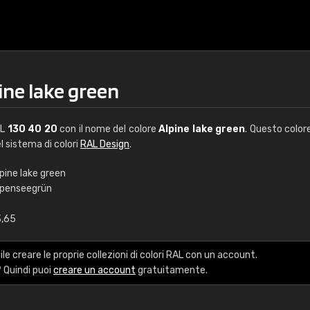
ine lake green
AL
130 40 20
con il nome del colore
Alpine lake green
. Questo color
el sistema di colori
RAL Design
.
pine lake green
lpenseegrün
€15
3,65
RAL K7 a base d'ac
le creare le proprie collezioni di colori RAL con un account.
216 colori RAL Classi
 Quindi puoi
creare un account
gratuitamente.
5 x 15 cm, lucido