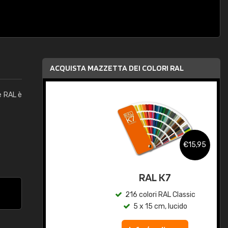
ACQUISTA MAZZETTA DEI COLORI RAL
e RAL è
,95
€15,95
qua
RAL K7
c
216 colori RAL Classic
5 x 15 cm, lucido