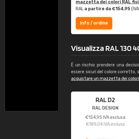
mazzetta dei colori RAL fis
RAL
a partire da €154,95
(IVA
Info / ordine
Visualizza RAL 130 40
È un rischio prendere una decisi
essere sicuri del colore corretto, s
acquistare un mazzetta dei color
RAL D2
RAL DESIGN
€
154,95
IVA esclusa
€
189,04
IVA inclusa