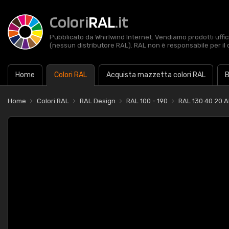
Colori
RAL
.it
Pubblicato da Whirlwind Internet. Vendiamo prodotti uffic
(nessun distributore RAL). RAL non è responsabile per il 
Home
Colori RAL
Acquista mazzetta colori RAL
B
Home
Colori RAL
RAL Design
RAL 100 - 190
RAL 130 40 20 A