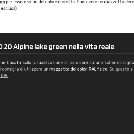
ico
per essere sicuri del colore corretto. Puoi avere un mazzetta dei c
Caterina Maifredi
 esclusa).
"buon servizio"
 20 Alpine lake green nella vita reale
one basata sulla visualizzazione di un colore su uno schermo digita
i consiglia di utilizzare un
mazzetta dei colori RAL fisico
. Su questo si
i RAL
.