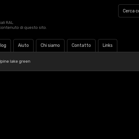
iali RAL
contenuto di questo sito.
log
Aiuto
Chi siamo
Contatto
Links
lpine lake green