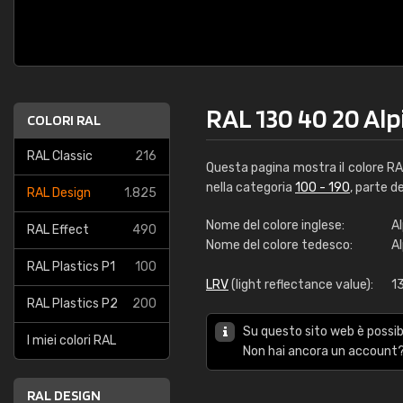
RAL 130 40 20 Alp
COLORI RAL
RAL Classic
216
Questa pagina mostra il colore R
nella categoria
100 - 190
, parte d
RAL Design
1.825
Nome del colore inglese:
Al
RAL Effect
490
Nome del colore tedesco:
A
RAL Plastics P1
100
LRV
(light reflectance value):
1
RAL Plastics P2
200
Su questo sito web è possibi
I miei colori RAL
Non hai ancora un account?
RAL DESIGN