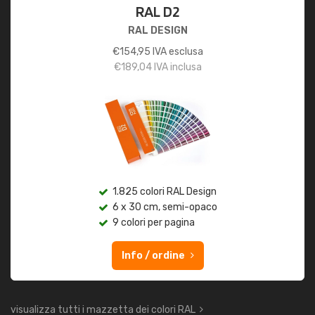
RAL D2
RAL DESIGN
€
154,95
IVA esclusa
€
189,04
IVA inclusa
1.825 colori RAL Design
6 x 30 cm, semi-opaco
9 colori per pagina
Info / ordine
visualizza tutti i mazzetta dei colori RAL