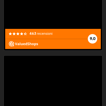
463
recensioni
9,0