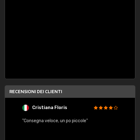
RECENSIONI DEI CLIENTI
Cristiana Floris
M
"Consegna veloce, un po piccole"
"conse
esatt