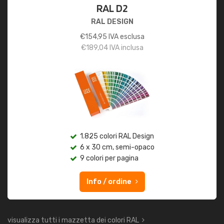
RAL D2
RAL DESIGN
€
154,95
IVA esclusa
€
189,04
IVA inclusa
1.825 colori RAL Design
6 x 30 cm, semi-opaco
9 colori per pagina
Info / ordine
visualizza tutti i mazzetta dei colori RAL