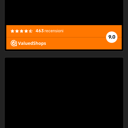
463
recensioni
9,0