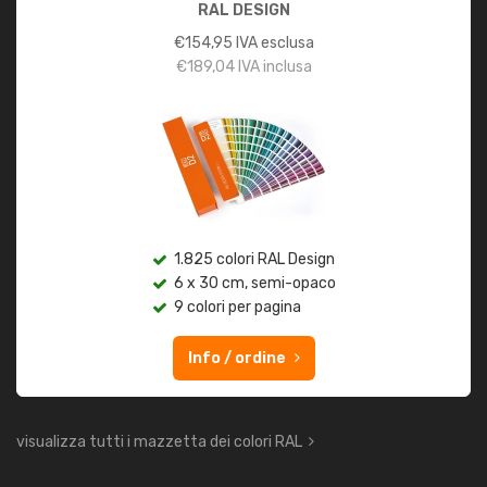
RAL DESIGN
€
154,95
IVA esclusa
€
189,04
IVA inclusa
1.825 colori RAL Design
6 x 30 cm, semi-opaco
9 colori per pagina
Info / ordine
visualizza tutti i mazzetta dei colori RAL