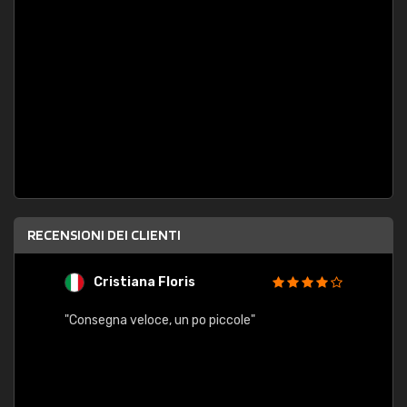
RECENSIONI DEI CLIENTI
Cristiana Floris
M
"Consegna veloce, un po piccole"
"conse
esatt