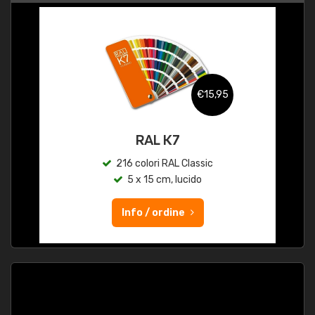
€15,95
RAL K7
216 colori RAL Classic
5 x 15 cm, lucido
Info / ordine