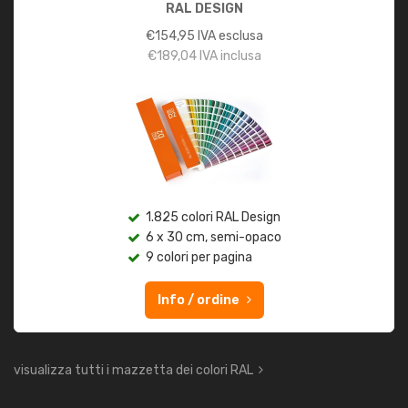
RAL DESIGN
€
154,95
IVA esclusa
€
189,04
IVA inclusa
1.825 colori RAL Design
6 x 30 cm, semi-opaco
9 colori per pagina
Info / ordine
visualizza tutti i mazzetta dei colori RAL