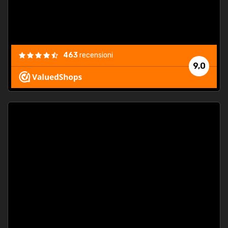
463
recensioni
9,0