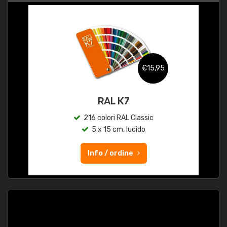
€15,95
RAL K7
216 colori RAL Classic
5 x 15 cm, lucido
Info / ordine