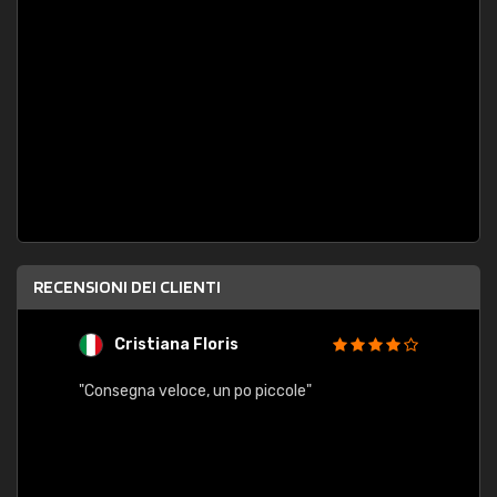
RECENSIONI DEI CLIENTI
Cristiana Floris
M
"Consegna veloce, un po piccole"
"conse
esatt