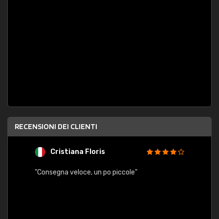
RECENSIONI DEI CLIENTI
Cristiana Floris
M
"Consegna veloce, un po piccole"
"conse
esatt