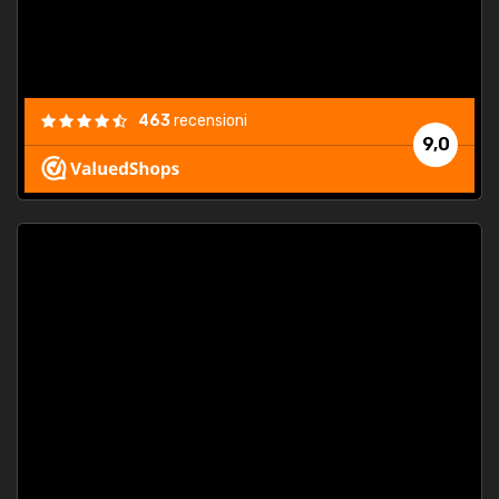
463
recensioni
9,0