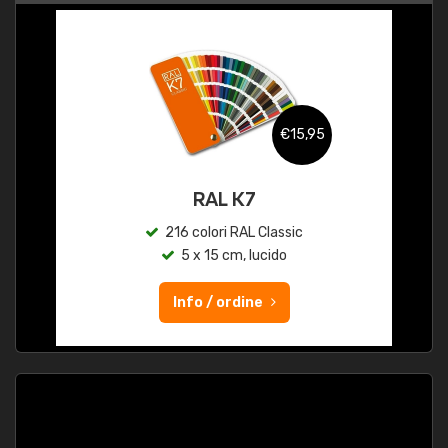
€15,95
RAL K7
216 colori RAL Classic
5 x 15 cm, lucido
Info / ordine