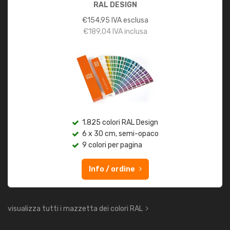
RAL DESIGN
€
154,95
IVA esclusa
€
189,04
IVA inclusa
1.825 colori RAL Design
6 x 30 cm, semi-opaco
9 colori per pagina
Info / ordine
visualizza tutti i mazzetta dei colori RAL