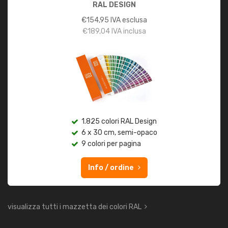
RAL DESIGN
€
154,95
IVA esclusa
€
189,04
IVA inclusa
1.825 colori RAL Design
6 x 30 cm, semi-opaco
9 colori per pagina
Info / ordine
visualizza tutti i mazzetta dei colori RAL