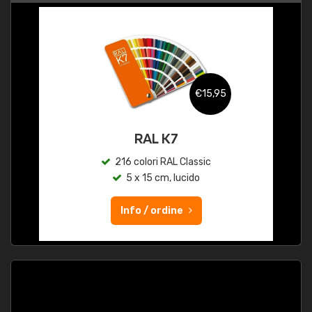
€15,95
RAL K7
216 colori RAL Classic
5 x 15 cm, lucido
Info / ordine