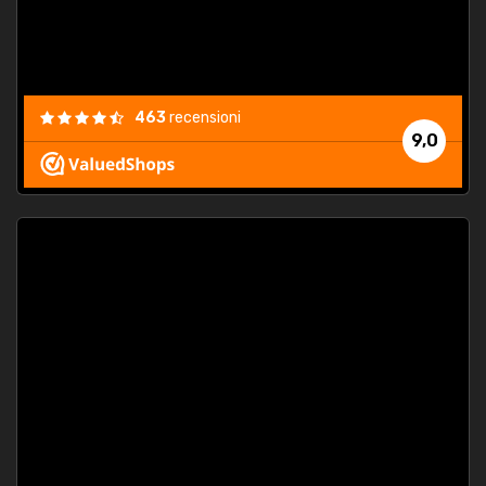
463
recensioni
9,0