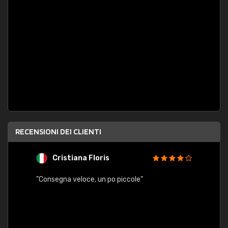
RECENSIONI DEI CLIENTI
Cristiana Floris
M
"Consegna veloce, un po piccole"
"conse
esatt